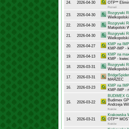
24.
2026-04-30
OTP** Elim
Poznań
Rozgrywki R
23.
2026-04-30
Wielkopolsk
Rozgrywki R
22.
2026-04-30
Małopolski 
Rozgrywki R
21.
2026-04-30
Wielkopolsk
KMP na IMP 
20.
2026-04-27
KMP-IMP - k
KMP na maxy
19.
2026-04-13
KMP - kwiec
Rozgrywki R
18.
2026-03-31
Wielkopolsk
BridgeSpider
17.
2026-03-31
MARZEC
KMP na IMP 
16.
2026-03-23
KMP-IMP - 
BUDIMEX Gra
Budimex GPP
15.
2026-03-22
Andrzeja Wi
Kraków
Krakowska 
14.
2026-03-21
OTP** MOS
Kraków