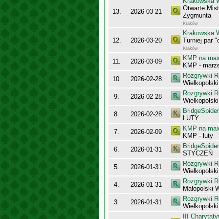
Krakowska 
Otwarte Mis
13.
2026-03-21
Zygmunta
Kraków
Krakowska 
12.
2026-03-20
Turniej par 
Kraków
KMP na maxy
11.
2026-03-09
KMP - marz
Rozgrywki R
10.
2026-02-28
Wielkopolsk
Rozgrywki R
9.
2026-02-28
Wielkopolsk
BridgeSpider
8.
2026-02-28
LUTY
KMP na maxy
7.
2026-02-09
KMP - luty
BridgeSpider
6.
2026-01-31
STYCZEŃ
Rozgrywki R
5.
2026-01-31
Wielkopolsk
Rozgrywki R
4.
2026-01-31
Małopolski 
Rozgrywki R
3.
2026-01-31
Wielkopolsk
III Charyta