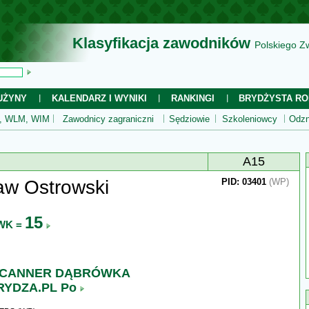
Klasyfikacja zawodników
Polskiego Z
UŻYNY
KALENDARZ I WYNIKI
RANKINGI
BRYDŻYSTA RO
 WLM, WIM
Zawodnicy zagraniczni
Sędziowie
Szkoleniowcy
Odzn
A15
aw Ostrowski
PID: 03401
(WP)
15
WK =
SCANNER DĄBRÓWKA
YDZA.PL Po