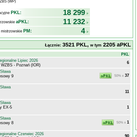
WZBS (WP)
18 299
PKL:
kacyjne
11 232
aPKL:
trzowskie
4
PM:
 mistrzowskie
3521 PKL,
2205 aPKL
Łącznie:
w tym
j
PKL
egionalne Lipiec 2026
6
i WZBS - Poznań (IOR)
 Sława
37
esowy 9
50% x
 Sława
11
 Sława
ny EX-5
1
 Sława
1
esowy 8
50% x
egionalne Czerwiec 2026
90