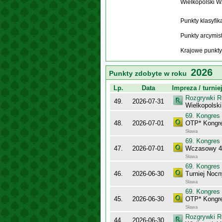
Wielkopolski 
Punkty klasyfi
Punkty arcymis
Krajowe punkty
2026
Punkty zdobyte w roku
Lp.
Data
Impreza / turnie
Rozgrywki R
49.
2026-07-31
Wielkopolsk
69. Kongres
48.
2026-07-01
OTP* Kongr
Sława
69. Kongres
47.
2026-07-01
Wczasowy 4
Sława
69. Kongres
46.
2026-06-30
Turniej Noc
Sława
69. Kongres
45.
2026-06-30
OTP* Kongr
Sława
Rozgrywki R
44.
2026-06-30