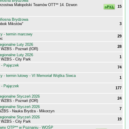
Wiosna Brydżowa
trzostwa Małopolski Teamów OTT** 14. Dzwon
15
Wiosna Brydżowa
"obok Mikstów"
3
 - termin marcowy
29
ec
egionalne Luty 2026
28
i WZBS - Poznań (IOR)
egionalne Luty 2026
1
i WZBS - City Park
 - Pajączek
74
 - termin lutowy - VI Memoriał Wojtka Siwca
1
 - Pajączek
177
egionalne Styczeń 2026
24
i WZBS - Poznań (IOR)
egionalne Styczeń 2026
7
WZBS - Nauka Brydża - Mikorzyn
egionalne Styczeń 2026
19
i WZBS - City Park
tywny OTP** w Poznaniu - WOŚP