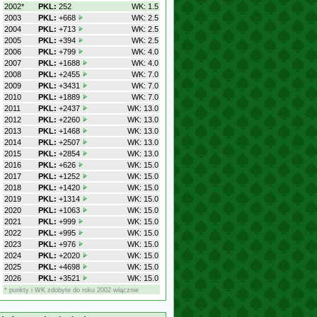
2002*
PKL:
252
WK: 1.5
2003
PKL:
+668
WK: 2.5
2004
PKL:
+713
WK: 2.5
2005
PKL:
+394
WK: 2.5
2006
PKL:
+799
WK: 4.0
2007
PKL:
+1688
WK: 4.0
2008
PKL:
+2455
WK: 7.0
2009
PKL:
+3431
WK: 7.0
2010
PKL:
+1889
WK: 7.0
2011
PKL:
+2437
WK: 13.0
2012
PKL:
+2260
WK: 13.0
2013
PKL:
+1468
WK: 13.0
2014
PKL:
+2507
WK: 13.0
2015
PKL:
+2854
WK: 13.0
2016
PKL:
+626
WK: 15.0
2017
PKL:
+1252
WK: 15.0
2018
PKL:
+1420
WK: 15.0
2019
PKL:
+1314
WK: 15.0
2020
PKL:
+1063
WK: 15.0
2021
PKL:
+999
WK: 15.0
2022
PKL:
+995
WK: 15.0
2023
PKL:
+976
WK: 15.0
2024
PKL:
+2020
WK: 15.0
2025
PKL:
+4698
WK: 15.0
2026
PKL:
+3521
WK: 15.0
* punkty i WK zdobyte do roku 2002 włącznie