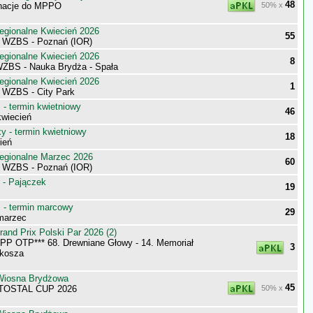
48
inacje do MPPO
50% x
egionalne Kwiecień 2026
55
i WZBS - Poznań (IOR)
egionalne Kwiecień 2026
8
WZBS - Nauka Brydża - Spała
egionalne Kwiecień 2026
1
i WZBS - City Park
- termin kwietniowy
46
wiecień
 - termin kwietniowy
18
ień
egionalne Marzec 2026
60
i WZBS - Poznań (IOR)
 - Pajączek
19
- termin marcowy
29
marzec
nd Prix Polski Par 2026 (2)
P OTP*** 68. Drewniane Głowy - 14. Memoriał
3
lkosza
Wiosna Brydżowa
45
TOSTAL CUP 2026
50% x