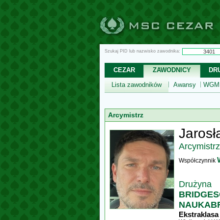
Szukaj PID lub nazwisko zawodnika:
CEZAR
ZAWODNICY
DR
Lista zawodników
Awansy
WGM,
Arcymistrz
Jarosł
Arcymistrz
Współczynnik
Drużyna
BRIDGE
NAUKABR
Ekstraklasa