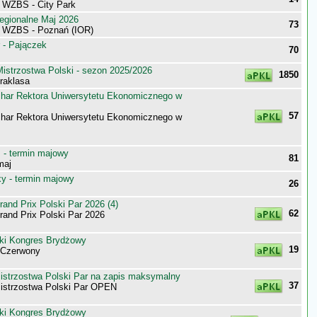
i WZBS - City Park
egionalne Maj 2026
73
i WZBS - Poznań (IOR)
 - Pajączek
70
istrzostwa Polski - sezon 2025/2026
1850
raklasa
har Rektora Uniwersytetu Ekonomicznego w
57
har Rektora Uniwersytetu Ekonomicznego w
- termin majowy
81
maj
 - termin majowy
26
nd Prix Polski Par 2026 (4)
62
nd Prix Polski Par 2026
ki Kongres Brydżowy
19
-Czerwony
trzostwa Polski Par na zapis maksymalny
37
strzostwa Polski Par OPEN
ki Kongres Brydżowy