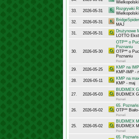
Wielkopolsk
Rozgrywki R
33.
2026-05-31
Wielkopolsk
BridgeSpider
32.
2026-05-31
MAJ
Drużynowe M
31.
2026-05-31
LOTTO Ekst
OTP** o Puc
Poznaniu
30.
2026-05-30
OTP** o Puc
Poznaniu
Poznań
KMP na IMP 
29.
2026-05-25
KMP-IMP - 
KMP na maxy
28.
2026-05-11
KMP - maj
BUDIMEX Gra
27.
2026-05-03
BUDIMEX Gra
Poznań
65. Poznańs
26.
2026-05-02
OTP** Biało
Poznań
BUDIMEX Mis
25.
2026-05-02
BUDIMEX Mi
Poznań
65. Poznańs