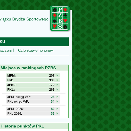
wiązku Brydża Sportowego
KU
aczeni
Członkowie honorowi
Miejsca w rankingach PZBS
MPM:
207
PM:
339
aPKL:
170
PKL:
269
aPKL okręg WP:
25
PKL okręg WP:
34
aPKL 2026:
82
PKL 2026:
38
Historia punktów PKL