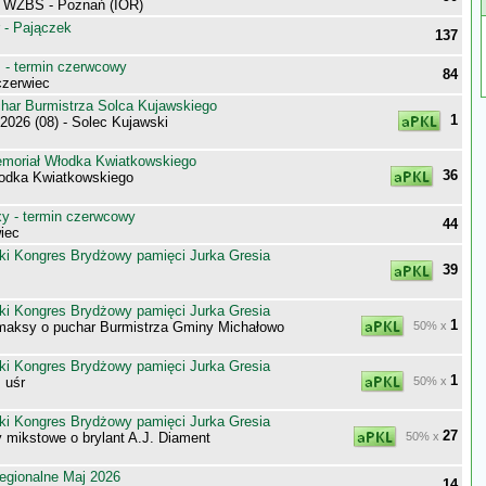
i WZBS - Poznań (IOR)
 - Pajączek
137
- termin czerwcowy
84
zerwiec
har Burmistrza Solca Kujawskiego
1
026 (08) - Solec Kujawski
moriał Włodka Kwiatkowskiego
36
odka Kwiatkowskiego
 - termin czerwcowy
44
iec
ki Kongres Brydżowy pamięci Jurka Gresia
39
ki Kongres Brydżowy pamięci Jurka Gresia
1
maksy o puchar Burmistrza Gminy Michałowo
50% x
ki Kongres Brydżowy pamięci Jurka Gresia
1
 uśr
50% x
ki Kongres Brydżowy pamięci Jurka Gresia
27
 mikstowe o brylant A.J. Diament
50% x
egionalne Maj 2026
14