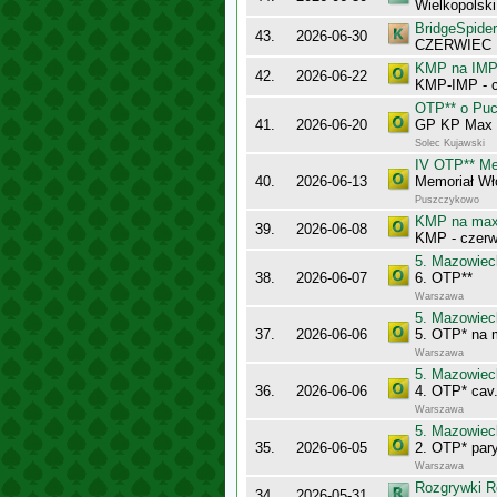
Wielkopolsk
BridgeSpider
43.
2026-06-30
CZERWIEC
KMP na IMP 
42.
2026-06-22
KMP-IMP - c
OTP** o Puc
41.
2026-06-20
GP KP Max 2
Solec Kujawski
IV OTP** Me
40.
2026-06-13
Memoriał Wł
Puszczykowo
KMP na maxy
39.
2026-06-08
KMP - czerw
5. Mazowiec
38.
2026-06-07
6. OTP**
Warszawa
5. Mazowiec
37.
2026-06-06
5. OTP* na 
Warszawa
5. Mazowiec
36.
2026-06-06
4. OTP* cav.
Warszawa
5. Mazowiec
35.
2026-06-05
2. OTP* pary
Warszawa
Rozgrywki R
34.
2026-05-31