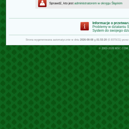
Sprawdź, kto jest
administratorem w okręgu Śląskim
Informacje o przetwa
Problemy w działaniu
System do swojego dzi
Strona wygenerowana automatycznie w dniu
2026-08-08
g.
01:53:20
(0.9370/21) prze
© 2003-2026
MSC.COM.