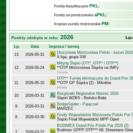
PKL:
Punkty klasyfikacyjne
aPKL:
Punkty arcymistrzowskie
PM:
Krajowe punkty mistrzowskie
2026
Punkty zdobyte w roku
Łąc
Lp.
Data
Impreza / turniej
Drużynowe Mistrzostwa Polski - sezon 202
13.
2026-05-31
II liga, grupa SW
Mityng Śląski (OTI*, OTP* i OTP**)
12.
2026-05-24
**OTP Mistrzostwa Śląska na IMPy
Chorzów
OTP** Turniej eliminacyjny do Grand Prix Ś
11.
2026-05-10
**OTP GP Śląska (2) - Mikołów
Mikołów
Rozgrywki Regionalne Marzec 2026
10.
2026-03-31
Śląski WZBS - Bielsko-Biała
BridgeSpider - Pajączek
9.
2026-03-31
MARZEC
Finały Wojewódzkie Mistrzostw Polski Par
8.
2026-03-30
Śląski Finał Wojewódzki MPP Open
BUDIMEX Grand Prix Polski Par 2026 (2)
Budimex GPPP OTP*** 68. Drewniane Głowy
7.
2026-03-22