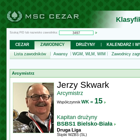
Klasyf
Szukaj PID lub nazwisko zawodnika:
CEZAR
ZAWODNICY
DRUŻYNY
KALENDARZ I WY
Lista zawodników
Awansy
WGM, WLM, WIM
Zawodnicy zagr
Arcymistrz
Jerzy Skwark
Arcymistrz
15
WK =
Współczynnik
Kapitan drużyny
BSBS1 Bielsko-Biała
Druga Liga
Śląski WZBS (SL)