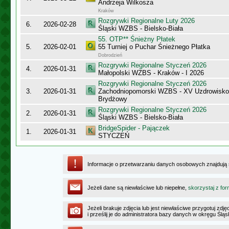
Andrzeja Wilkosza
Kraków
Rozgrywki Regionalne Luty 2026
6.
2026-02-28
Śląski WZBS - Bielsko-Biała
55. OTP** Śnieżny Płatek
5.
2026-02-01
55 Turniej o Puchar Śnieżnego Płatka
Dobrodzień
Rozgrywki Regionalne Styczeń 2026
4.
2026-01-31
Małopolski WZBS - Kraków - I 2026
Rozgrywki Regionalne Styczeń 2026
3.
2026-01-31
Zachodniopomorski WZBS - XV Uzdrowisk
Brydżowy
Rozgrywki Regionalne Styczeń 2026
2.
2026-01-31
Śląski WZBS - Bielsko-Biała
BridgeSpider - Pajączek
1.
2026-01-31
STYCZEŃ
Informacje o przetwarzaniu danych osobowych znajdują
Jeżeli dane są niewłaściwe lub niepełne,
skorzystaj z for
Jeżeli brakuje zdjęcia lub jest niewłaściwe przygotuj zd
i prześlij je do administratora bazy danych w okręgu Ślą