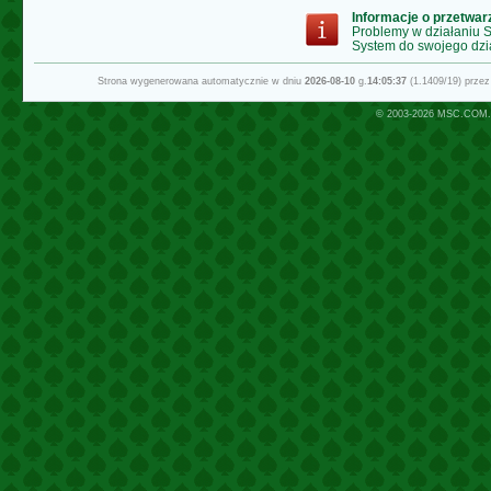
Informacje o przetwa
Problemy w działaniu
System do swojego dzi
Strona wygenerowana automatycznie w dniu
2026-08-10
g.
14:05:37
(1.1409/19) prze
© 2003-2026
MSC.COM.