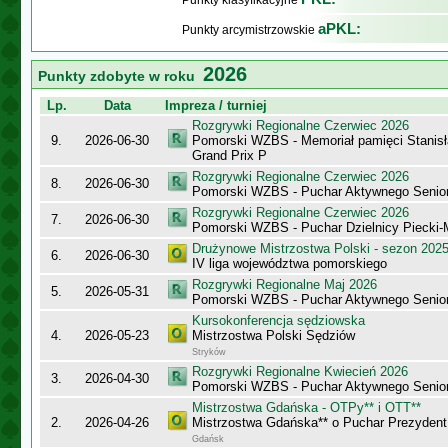
Punkty klasyfikacyjne
aPKL:
Punkty arcymistrzowskie
2026
Punkty zdobyte w roku
Lp.
Data
Impreza / turniej
Rozgrywki Regionalne Czerwiec 2026
9.
2026-06-30
Pomorski WZBS - Memoriał pamięci Stanisł
Grand Prix P
Rozgrywki Regionalne Czerwiec 2026
8.
2026-06-30
Pomorski WZBS - Puchar Aktywnego Senio
Rozgrywki Regionalne Czerwiec 2026
7.
2026-06-30
Pomorski WZBS - Puchar Dzielnicy Piecki
Drużynowe Mistrzostwa Polski - sezon 202
6.
2026-06-30
IV liga województwa pomorskiego
Rozgrywki Regionalne Maj 2026
5.
2026-05-31
Pomorski WZBS - Puchar Aktywnego Senio
Kursokonferencja sędziowska
4.
2026-05-23
Mistrzostwa Polski Sędziów
Stryków
Rozgrywki Regionalne Kwiecień 2026
3.
2026-04-30
Pomorski WZBS - Puchar Aktywnego Senio
Mistrzostwa Gdańska - OTPy** i OTT**
2.
2026-04-26
Mistrzostwa Gdańska** o Puchar Prezyden
Gdańsk