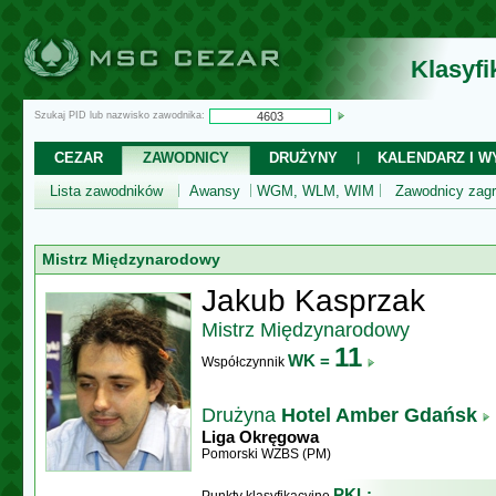
Klasyf
Szukaj PID lub nazwisko zawodnika:
CEZAR
ZAWODNICY
DRUŻYNY
KALENDARZ I WY
Lista zawodników
Awansy
WGM, WLM, WIM
Zawodnicy zagr
Mistrz Międzynarodowy
Jakub Kasprzak
Mistrz Międzynarodowy
11
WK =
Współczynnik
Drużyna
Hotel Amber Gdańsk
Liga Okręgowa
Pomorski WZBS (PM)
PKL: