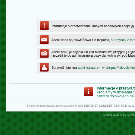
Informacje o przetwarzaniu danych osobowych znajdują
Jeżeli dane są niewłaściwe lub niepełne,
skorzystaj z for
Jeżeli brakuje zdjęcia lub jest niewłaściwe przygotuj zd
i prześlij je do administratora bazy danych w okręgu Mał
Sprawdź, kto jest
administratorem w okręgu Małopolskim
Informacje o przetwa
Problemy w działaniu
System do swojego dzi
Strona wygenerowana automatycznie w dniu
2026-08-07
g.
19:24:35
(0.8040/24) prze
© 2003-2026
MSC.COM.