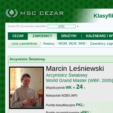
Klasyf
Szukaj PID lub nazwisko zawodnika:
CEZAR
ZAWODNICY
DRUŻYNY
KALENDARZ I WY
Lista zawodników
Awansy
WGM, WLM, WIM
Zawodnicy zagr
Arcymistrz Światowy
Marcin Leśniewski
Arcymistrz Światowy
World Grand Master (WBF, 2005
24
WK =
Współczynnik
Małopolski WZBS (MP)
PKL:
Punkty klasyfikacyjne
aPKL:
Punkty arcymistrzowskie