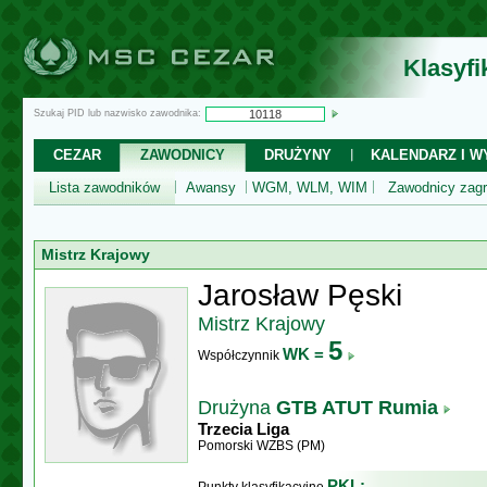
Klasyf
Szukaj PID lub nazwisko zawodnika:
CEZAR
ZAWODNICY
DRUŻYNY
KALENDARZ I WY
Lista zawodników
Awansy
WGM, WLM, WIM
Zawodnicy zagr
Mistrz Krajowy
Jarosław Pęski
Mistrz Krajowy
5
WK =
Współczynnik
Drużyna
GTB ATUT Rumia
Trzecia Liga
Pomorski WZBS (PM)
PKL: