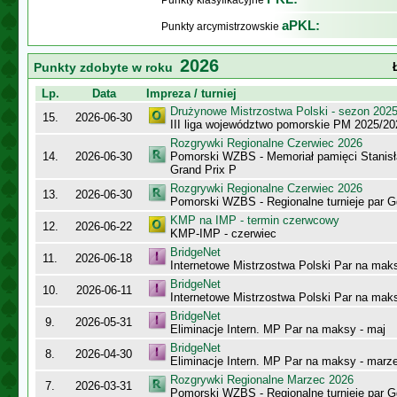
Punkty klasyfikacyjne
aPKL:
Punkty arcymistrzowskie
2026
Punkty zdobyte w roku
Lp.
Data
Impreza / turniej
Drużynowe Mistrzostwa Polski - sezon 202
15.
2026-06-30
III liga województwo pomorskie PM 2025/20
Rozgrywki Regionalne Czerwiec 2026
14.
2026-06-30
Pomorski WZBS - Memoriał pamięci Stanisł
Grand Prix P
Rozgrywki Regionalne Czerwiec 2026
13.
2026-06-30
Pomorski WZBS - Regionalne turnieje par 
KMP na IMP - termin czerwcowy
12.
2026-06-22
KMP-IMP - czerwiec
BridgeNet
11.
2026-06-18
Internetowe Mistrzostwa Polski Par na mak
BridgeNet
10.
2026-06-11
Internetowe Mistrzostwa Polski Par na maks
BridgeNet
9.
2026-05-31
Eliminacje Intern. MP Par na maksy - maj
BridgeNet
8.
2026-04-30
Eliminacje Intern. MP Par na maksy - marz
Rozgrywki Regionalne Marzec 2026
7.
2026-03-31
Pomorski WZBS - Regionalne turnieje par 