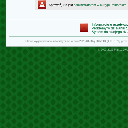
Sprawdź, kto jest
administratorem w okręgu Pomorskim
Informacje o przetwa
Problemy w działaniu
System do swojego dzi
Strona wygenerowana automatycznie w dniu
2026-08-08
g.
08:55:09
(1.0181/20) prze
© 2003-2026
MSC.COM.