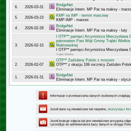
BridgeNet
6.
2026-03-31
Eliminacje Intern. MP Par na maksy - marz
KMP na IMP - termin marcowy
5.
2026-03-23
KMP-IMP - marzec
BridgeNet
4.
2026-02-28
Eliminacje Intern. MP Par na maksy - luty
I OTP** pamięci Arcymistrza Mieczysława
patronatem Pani Wójt Gminy Trąbki Wielkie 
3.
2026-02-15
Malinowskiej
I OTP** pamięci Arcymistrza Mieczysława
Trąbki Wielkie
OTP** Zaślubiny Polski z morzem
2.
2026-02-07
OTP** z okazju 106 rocznicy Zaślubin Pols
Puck
BridgeNet
1.
2026-01-31
Eliminacje Intern. MP Par na maksy - stycz
Informacje o przetwarzaniu danych osobowych znajdują
Jeżeli dane są niewłaściwe lub niepełne,
skorzystaj z for
Jeżeli brakuje zdjęcia lub jest niewłaściwe przygotuj zd
i prześlij je do administratora bazy danych w okręgu Po