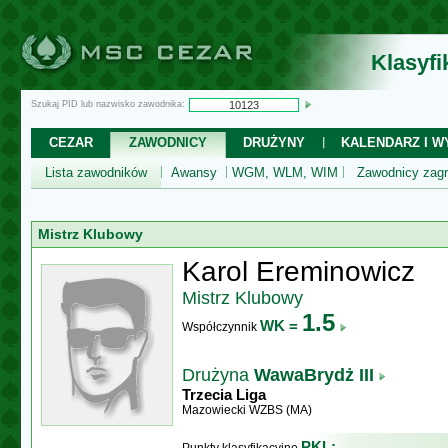
Klasyf
Szukaj PID lub nazwisko zawodnika:
CEZAR
ZAWODNICY
DRUŻYNY
KALENDARZ I WY
Lista zawodników
Awansy
WGM, WLM, WIM
Zawodnicy zagr
Mistrz Klubowy
Karol Ereminowicz
Mistrz Klubowy
1.5
WK =
Współczynnik
Drużyna
WawaBrydż III
Trzecia Liga
Mazowiecki WZBS (MA)
PKL: