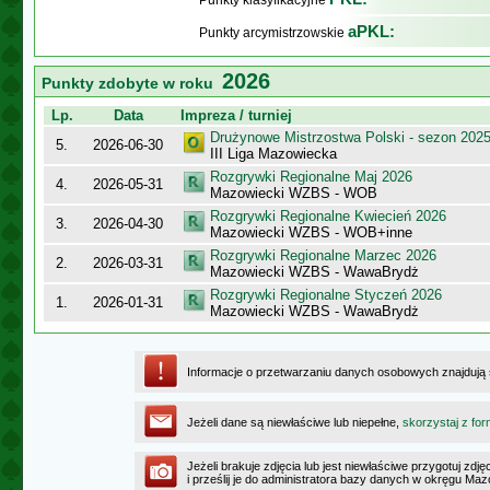
Punkty klasyfikacyjne
aPKL:
Punkty arcymistrzowskie
2026
Punkty zdobyte w roku
Lp.
Data
Impreza / turniej
Drużynowe Mistrzostwa Polski - sezon 202
5.
2026-06-30
III Liga Mazowiecka
Rozgrywki Regionalne Maj 2026
4.
2026-05-31
Mazowiecki WZBS - WOB
Rozgrywki Regionalne Kwiecień 2026
3.
2026-04-30
Mazowiecki WZBS - WOB+inne
Rozgrywki Regionalne Marzec 2026
2.
2026-03-31
Mazowiecki WZBS - WawaBrydż
Rozgrywki Regionalne Styczeń 2026
1.
2026-01-31
Mazowiecki WZBS - WawaBrydż
Informacje o przetwarzaniu danych osobowych znajdują
Jeżeli dane są niewłaściwe lub niepełne,
skorzystaj z for
Jeżeli brakuje zdjęcia lub jest niewłaściwe przygotuj zd
i prześlij je do administratora bazy danych w okręgu Ma