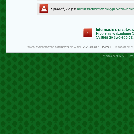
Sprawdź, kto jest
administratorem w okręgu Mazowiecki
Informacje o przetwa
Problemy w działaniu
System do swojego dzi
Strona wygenerowana automatycznie w dniu
2026-08-08
g.
11:37:41
(0.9884/36) prze
© 2003-2026
MSC.COM.