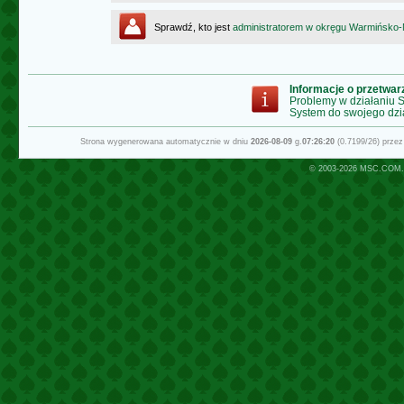
Sprawdź, kto jest
administratorem w okręgu Warmińsko
Informacje o przetwa
Problemy w działaniu
System do swojego dzi
Strona wygenerowana automatycznie w dniu
2026-08-09
g.
07:26:20
(0.7199/26) prze
© 2003-2026
MSC.COM.