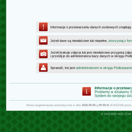
Informacje o przetwarzaniu danych osobowych znajdują
Jeżeli dane są niewłaściwe lub niepełne,
skorzystaj z for
Jeżeli brakuje zdjęcia lub jest niewłaściwe przygotuj zd
i prześlij je do administratora bazy danych w okręgu Po
Sprawdź, kto jest
administratorem w okręgu Podkarpack
Informacje o przetwa
Problemy w działaniu
System do swojego dzi
Strona wygenerowana automatycznie w dniu
2026-08-08
g.
09:09:41
(0.8113/16) prze
© 2003-2026
MSC.COM.