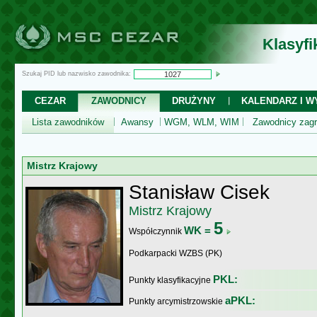
Klasyf
Szukaj PID lub nazwisko zawodnika:
CEZAR
ZAWODNICY
DRUŻYNY
KALENDARZ I WY
Lista zawodników
Awansy
WGM, WLM, WIM
Zawodnicy zagr
Mistrz Krajowy
Stanisław Cisek
Mistrz Krajowy
5
WK =
Współczynnik
Podkarpacki WZBS (PK)
PKL:
Punkty klasyfikacyjne
aPKL:
Punkty arcymistrzowskie