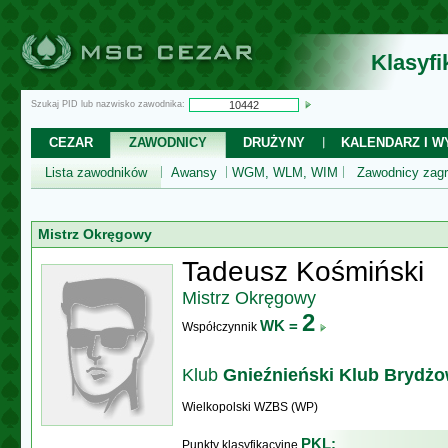
Klasyf
Szukaj PID lub nazwisko zawodnika:
CEZAR
ZAWODNICY
DRUŻYNY
KALENDARZ I WY
Lista zawodników
Awansy
WGM, WLM, WIM
Zawodnicy zagr
Mistrz Okręgowy
Tadeusz Kośmiński
Mistrz Okręgowy
2
WK =
Współczynnik
Klub
Gnieźnieński Klub Brydż
Wielkopolski WZBS (WP)
PKL:
Punkty klasyfikacyjne