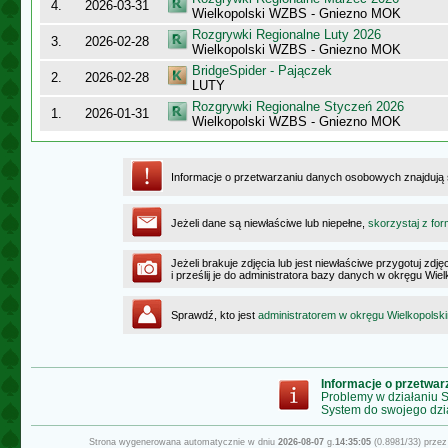
4.
2026-03-31
Wielkopolski WZBS - Gniezno MOK
Rozgrywki Regionalne Luty 2026
3.
2026-02-28
Wielkopolski WZBS - Gniezno MOK
BridgeSpider - Pajączek
2.
2026-02-28
LUTY
Rozgrywki Regionalne Styczeń 2026
1.
2026-01-31
Wielkopolski WZBS - Gniezno MOK
Informacje o przetwarzaniu danych osobowych znajdują
Jeżeli dane są niewłaściwe lub niepełne,
skorzystaj z for
Jeżeli brakuje zdjęcia lub jest niewłaściwe przygotuj zd
i prześlij je do administratora bazy danych w okręgu Wie
Sprawdź, kto jest
administratorem w okręgu Wielkopolsk
Informacje o przetwa
Problemy w działaniu
System do swojego dzi
Strona wygenerowana automatycznie w dniu
2026-08-07
g.
14:35:05
(0.8981/33) prze