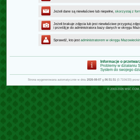
Jeżeli dane są niewłaściwe lub niepełne,
skorzystaj z for
Jeżeli brakuje zdjęcia lub jest niewłaściwe przygotuj zd
i prześlij je do administratora bazy danych w okręgu Ma
Sprawdź, kto jest
administratorem w okręgu Mazowiecki
Informacje o przetwa
Problemy w działaniu
System do swojego dzi
Strona wygenerowana automatycznie w dniu
2026-08-07
g.
06:51:51
(0.7104/20) prze
© 2003-2026
MSC.COM.