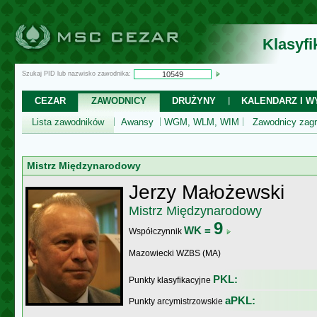
Klasyf
Szukaj PID lub nazwisko zawodnika:
CEZAR
ZAWODNICY
DRUŻYNY
KALENDARZ I WY
Lista zawodników
Awansy
WGM, WLM, WIM
Zawodnicy zagr
Mistrz Międzynarodowy
Jerzy Małożewski
Mistrz Międzynarodowy
9
WK =
Współczynnik
Mazowiecki WZBS (MA)
PKL:
Punkty klasyfikacyjne
aPKL:
Punkty arcymistrzowskie