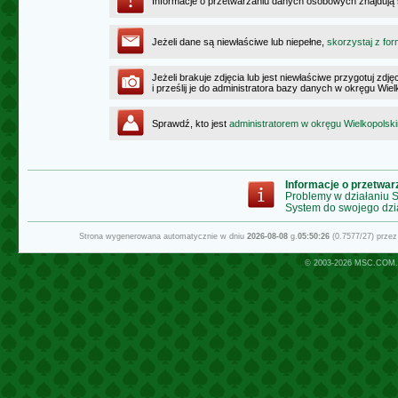
Informacje o przetwarzaniu danych osobowych znajdują
Jeżeli dane są niewłaściwe lub niepełne,
skorzystaj z for
Jeżeli brakuje zdjęcia lub jest niewłaściwe przygotuj zd
i prześlij je do administratora bazy danych w okręgu Wie
Sprawdź, kto jest
administratorem w okręgu Wielkopolsk
Informacje o przetwa
Problemy w działaniu
System do swojego dzi
Strona wygenerowana automatycznie w dniu
2026-08-08
g.
05:50:26
(0.7577/27) prze
© 2003-2026
MSC.COM.