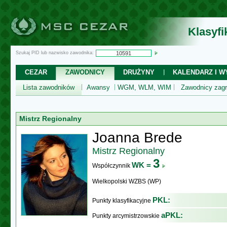
Klasyf
Szukaj PID lub nazwisko zawodnika:
CEZAR
ZAWODNICY
DRUŻYNY
KALENDARZ I WY
Lista zawodników
Awansy
WGM, WLM, WIM
Zawodnicy zagr
Mistrz Regionalny
Joanna Brede
Mistrz Regionalny
3
WK =
Współczynnik
Wielkopolski WZBS (WP)
PKL:
Punkty klasyfikacyjne
aPKL:
Punkty arcymistrzowskie