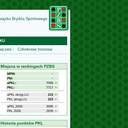
wiązku Brydża Sportowego
KU
aczeni
Członkowie honorowi
Miejsca w rankingach PZBS
MPM:
−
PM:
−
aPKL:
7090
PKL:
7717
aPKL okręg LU:
215
PKL okręg LU:
223
aPKL 2026:
3095
PKL 2026:
2939
Historia punktów PKL