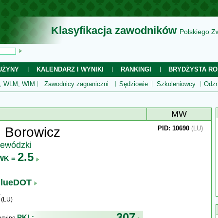
Klasyfikacja zawodników
Polskiego Z
UŻYNY
KALENDARZ I WYNIKI
RANKINGI
BRYDŻYSTA RO
 WLM, WIM
Zawodnicy zagraniczni
Sędziowie
Szkoleniowcy
Odzn
MW
 Borowicz
PID: 10690
(LU)
jewódzki
2.5
WK =
lueDOT
 (LU)
307
PKL: