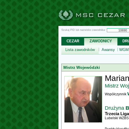
Szukaj PID lub nazwisko zawodnika:
CEZAR
ZAWODNICY
DR
Lista zawodników
Awansy
WGM,
Mistrz Wojewódzki
Marian
Mistrz Wo
Współczynnik
Drużyna
B
Trzecia Liga
Lubelski WZBS