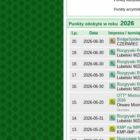
Punkty klasyfi
Punkty arcymis
2026
Punkty zdobyte w roku
Lp.
Data
Impreza / turnie
BridgeSpider
20.
2026-06-30
CZERWIEC
Rozgrywki R
19.
2026-06-30
Lubelski WZ
Rozgrywki R
18.
2026-06-30
Lubelski WZB
Rozgrywki R
17.
2026-06-30
Lubelski WZB
Rozgrywki R
16.
2026-06-30
Lubelski WZB
OTT* Mistr
2026
15.
2026-06-20
Otware Mist
Okuninka
Rozgrywki R
14.
2026-05-31
Lubelski WZ
KMP na IMP 
13.
2026-05-25
KMP-IMP - 
Drużynowe M