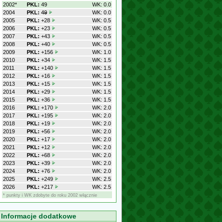
2002*
PKL:
49
WK: 0.0
2004
PKL:
49
WK: 0.0
2005
PKL:
+28
WK: 0.5
2006
PKL:
+23
WK: 0.5
2007
PKL:
+43
WK: 0.5
2008
PKL:
+40
WK: 0.5
2009
PKL:
+156
WK: 1.0
2010
PKL:
+34
WK: 1.5
2011
PKL:
+140
WK: 1.5
2012
PKL:
+16
WK: 1.5
2013
PKL:
+15
WK: 1.5
2014
PKL:
+29
WK: 1.5
2015
PKL:
+36
WK: 1.5
2016
PKL:
+170
WK: 2.0
2017
PKL:
+195
WK: 2.0
2018
PKL:
+19
WK: 2.0
2019
PKL:
+56
WK: 2.0
2020
PKL:
+17
WK: 2.0
2021
PKL:
+12
WK: 2.0
2022
PKL:
+68
WK: 2.0
2023
PKL:
+39
WK: 2.0
2024
PKL:
+76
WK: 2.0
2025
PKL:
+249
WK: 2.5
2026
PKL:
+217
WK: 2.5
* punkty i WK zdobyte do roku 2002 włącznie
Informacje dodatkowe