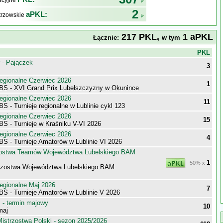
kacyjne
2
aPKL:
trzowskie
217 PKL,
1 aPKL
Łącznie:
w tym
j
PKL
 - Pajączek
3
egionalne Czerwiec 2026
1
BS - XVI Grand Prix Lubelszczyzny w Okunince
egionalne Czerwiec 2026
11
S - Turnieje regionalne w Lublinie cykl 123
egionalne Czerwiec 2026
15
S - Turnieje w Kraśniku V-VI 2026
egionalne Czerwiec 2026
4
S - Turnieje Amatorów w Lublinie VI 2026
zostwa Teamów Województwa Lubelskiego BAM
1
50% x
rzostwa Województwa Lubelskiego BAM
egionalne Maj 2026
7
BS - Turnieje Amatorów w Lublinie V 2026
- termin majowy
10
maj
istrzostwa Polski - sezon 2025/2026