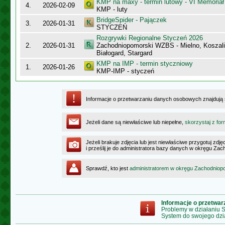
KMP na maxy - termin lutowy - VI Memoriał
4.
2026-02-09
KMP - luty
BridgeSpider - Pajączek
3.
2026-01-31
STYCZEŃ
Rozgrywki Regionalne Styczeń 2026
2.
2026-01-31
Zachodniopomorski WZBS - Mielno, Koszalin
Białogard, Stargard
KMP na IMP - termin styczniowy
1.
2026-01-26
KMP-IMP - styczeń
Informacje o przetwarzaniu danych osobowych znajdują
Jeżeli dane są niewłaściwe lub niepełne,
skorzystaj z for
Jeżeli brakuje zdjęcia lub jest niewłaściwe przygotuj zd
i prześlij je do administratora bazy danych w okręgu Z
Sprawdź, kto jest
administratorem w okręgu Zachodnio
Informacje o przetwa
Problemy w działaniu
System do swojego dzi