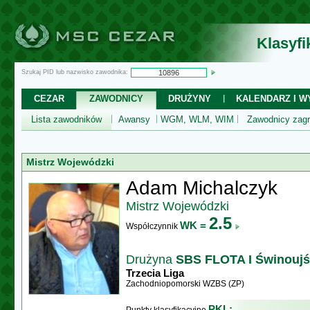
Klasyf
Szukaj PID lub nazwisko zawodnika:
CEZAR
ZAWODNICY
DRUŻYNY
KALENDARZ I WY
Lista zawodników
Awansy
WGM, WLM, WIM
Zawodnicy zagr
Mistrz Wojewódzki
Adam Michalczyk
Mistrz Wojewódzki
2.5
WK =
Współczynnik
Drużyna
SBS FLOTA I Świnoujś
Trzecia Liga
Zachodniopomorski WZBS (ZP)
PKL: