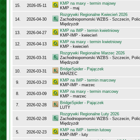
KMP na maxy - termin majowy
15.
2026-05-11
KMP - maj
Rozgrywki Regionalne Kwiecień 2026
14.
2026-04-30
Zachodniopomorski WZBS - Szczecin, Polic
Międzyzdr
KMP na IMP - termin kwietniowy
13.
2026-04-27
KMP-IMP - kwiecień
KMP na maxy - termin kwietniowy
12.
2026-04-13
KMP - kwiecień
Rozgrywki Regionalne Marzec 2026
11.
2026-03-31
Zachodniopomorski WZBS - Szczecin, Polic
Międzyzdr
BridgeSpider - Pajączek
10.
2026-03-31
MARZEC
KMP na IMP - termin marcowy
9.
2026-03-23
KMP-IMP - marzec
KMP na maxy - termin marcowy
8.
2026-03-09
KMP - marzec
BridgeSpider - Pajączek
7.
2026-02-28
LUTY
Rozgrywki Regionalne Luty 2026
6.
2026-02-28
Zachodniopomorski WZBS - Szczecin, Polic
Międzyzdr
KMP na IMP - termin lutowy
5.
2026-02-23
KMP-IMP - luty