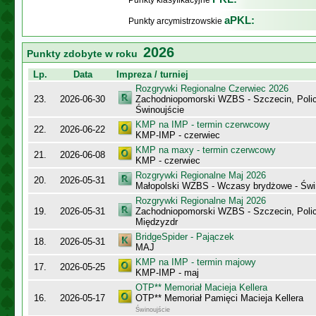
Punkty klasyfikacyjne
aPKL:
Punkty arcymistrzowskie
2026
Punkty zdobyte w roku
Lp.
Data
Impreza / turniej
Rozgrywki Regionalne Czerwiec 2026
23.
2026-06-30
Zachodniopomorski WZBS - Szczecin, Polic
Świnoujście
KMP na IMP - termin czerwcowy
22.
2026-06-22
KMP-IMP - czerwiec
KMP na maxy - termin czerwcowy
21.
2026-06-08
KMP - czerwiec
Rozgrywki Regionalne Maj 2026
20.
2026-05-31
Małopolski WZBS - Wczasy brydżowe - Świ
Rozgrywki Regionalne Maj 2026
19.
2026-05-31
Zachodniopomorski WZBS - Szczecin, Polic
Międzyzdr
BridgeSpider - Pajączek
18.
2026-05-31
MAJ
KMP na IMP - termin majowy
17.
2026-05-25
KMP-IMP - maj
OTP** Memoriał Macieja Kellera
16.
2026-05-17
OTP** Memoriał Pamięci Macieja Kellera
Świnoujście