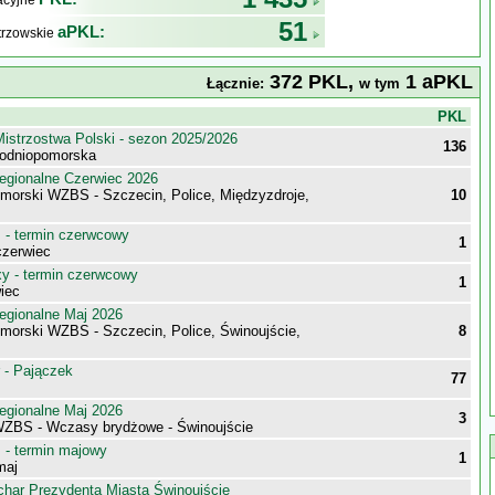
kacyjne
51
aPKL:
trzowskie
372 PKL,
1 aPKL
Łącznie:
w tym
j
PKL
istrzostwa Polski - sezon 2025/2026
136
chodniopomorska
egionalne Czerwiec 2026
morski WZBS - Szczecin, Police, Międzyzdroje,
10
- termin czerwcowy
1
zerwiec
 - termin czerwcowy
1
iec
egionalne Maj 2026
morski WZBS - Szczecin, Police, Świnoujście,
8
 - Pajączek
77
egionalne Maj 2026
3
WZBS - Wczasy brydżowe - Świnoujście
- termin majowy
1
maj
har Prezydenta Miasta Świnoujście