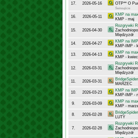
17.
2026-05-16
OTP** O Puc
Świnoujście
KMP na maxy
16.
2026-05-11
KMP - maj
Rozgrywki R
15.
2026-04-30
Zachodniopo
Międzyzdr
KMP na IMP 
14.
2026-04-27
KMP-IMP - k
KMP na maxy
13.
2026-04-13
KMP - kwiec
Rozgrywki R
12.
2026-03-31
Zachodniopo
Międzyzdr
BridgeSpider
11.
2026-03-31
MARZEC
KMP na IMP 
10.
2026-03-23
KMP-IMP - 
KMP na maxy
9.
2026-03-09
KMP - marz
BridgeSpider
8.
2026-02-28
LUTY
Rozgrywki R
7.
2026-02-28
Zachodniopo
Międzyzdr