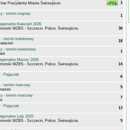
1
har Prezydenta Miasta Świnoujście
 - termin majowy
1
egionalne Kwiecień 2026
morski WZBS - Szczecin, Police, Świnoujście,
30
- termin kwietniowy
18
wiecień
 - termin kwietniowy
1
ień
egionalne Marzec 2026
morski WZBS - Szczecin, Police, Świnoujście,
14
 - Pajączek
6
- termin marcowy
5
marzec
 - termin marcowy
7
ec
 - Pajączek
13
egionalne Luty 2026
morski WZBS - Szczecin, Police, Świnoujście,
5