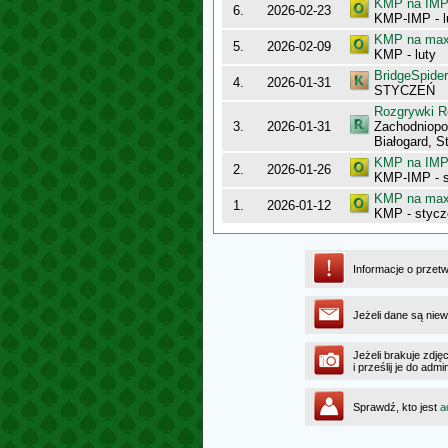
KMP na IMP 
6.
2026-02-23
KMP-IMP - l
KMP na maxy
5.
2026-02-09
KMP - luty
BridgeSpider
4.
2026-01-31
STYCZEŃ
Rozgrywki R
3.
2026-01-31
Zachodniopo
Białogard, S
KMP na IMP 
2.
2026-01-26
KMP-IMP - 
KMP na maxy
1.
2026-01-12
KMP - stycz
Informacje o przet
Jeżeli dane są niew
Jeżeli brakuje zdję
i prześlij je do a
Sprawdź, kto jest
a