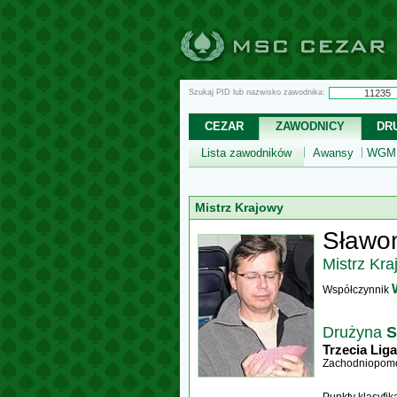
Szukaj PID lub nazwisko zawodnika:
CEZAR
ZAWODNICY
DR
Lista zawodników
Awansy
WGM,
Mistrz Krajowy
Sławom
Mistrz Kra
Współczynnik
Drużyna
S
Trzecia Liga
Zachodniopomo