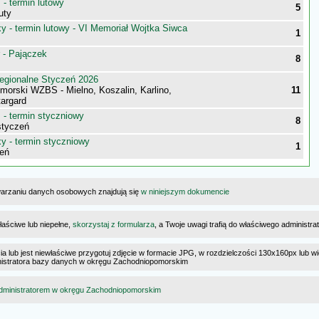
- termin lutowy
5
uty
 - termin lutowy - VI Memoriał Wojtka Siwca
1
 - Pajączek
8
egionalne Styczeń 2026
morski WZBS - Mielno, Koszalin, Karlino,
11
targard
- termin styczniowy
8
styczeń
 - termin styczniowy
1
eń
warzaniu danych osobowych znajdują się
w niniejszym dokumencie
łaściwe lub niepełne,
skorzystaj z formularza
, a Twoje uwagi trafią do właściwego administr
cia lub jest niewłaściwe przygotuj zdjęcie w formacie JPG, w rozdzielczości 130x160px lub wi
dministratora bazy danych w okręgu Zachodniopomorskim
dministratorem w okręgu Zachodniopomorskim