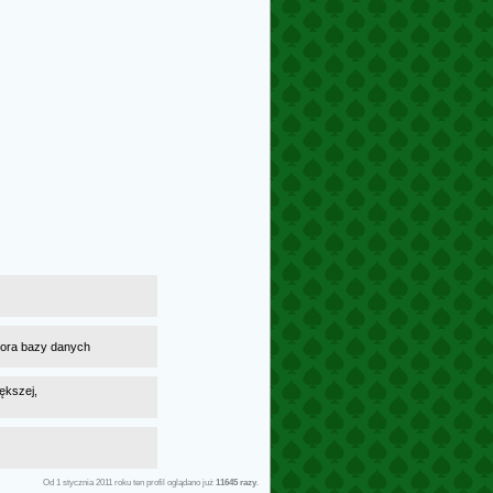
atora bazy danych
ększej,
Od 1 stycznia 2011 roku ten profil oglądano już
11645 razy
.