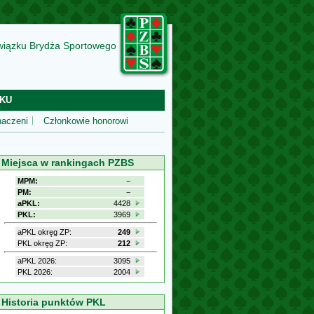
wiązku Brydża Sportowego
KU
aczeni
Członkowie honorowi
Miejsca w rankingach PZBS
MPM:
−
PM:
−
aPKL:
4428
PKL:
3969
aPKL okręg ZP:
249
PKL okręg ZP:
212
aPKL 2026:
3095
PKL 2026:
2004
Historia punktów PKL