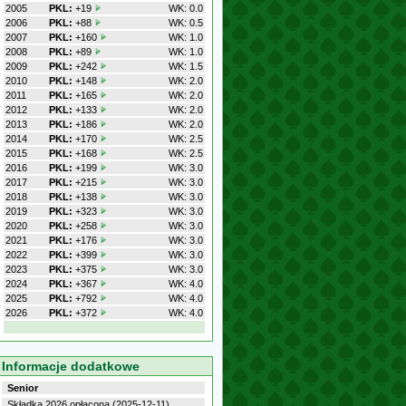
2005
PKL:
+19
WK: 0.0
2006
PKL:
+88
WK: 0.5
2007
PKL:
+160
WK: 1.0
2008
PKL:
+89
WK: 1.0
2009
PKL:
+242
WK: 1.5
2010
PKL:
+148
WK: 2.0
2011
PKL:
+165
WK: 2.0
2012
PKL:
+133
WK: 2.0
2013
PKL:
+186
WK: 2.0
2014
PKL:
+170
WK: 2.5
2015
PKL:
+168
WK: 2.5
2016
PKL:
+199
WK: 3.0
2017
PKL:
+215
WK: 3.0
2018
PKL:
+138
WK: 3.0
2019
PKL:
+323
WK: 3.0
2020
PKL:
+258
WK: 3.0
2021
PKL:
+176
WK: 3.0
2022
PKL:
+399
WK: 3.0
2023
PKL:
+375
WK: 3.0
2024
PKL:
+367
WK: 4.0
2025
PKL:
+792
WK: 4.0
2026
PKL:
+372
WK: 4.0
Informacje dodatkowe
Senior
Składka 2026 opłacona (2025-12-11)