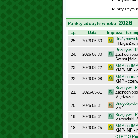
Punkty klasyfi
Punkty arcymis
2026
Punkty zdobyte w roku
Lp.
Data
Impreza / turnie
Drużynowe M
25.
2026-06-30
III Liga Za
Rozgrywki R
24.
2026-06-30
Zachodniopo
Świnoujście
KMP na IMP 
23.
2026-06-22
KMP-IMP - c
KMP na maxy
22.
2026-06-08
KMP - czerw
Rozgrywki R
21.
2026-05-31
Zachodniopo
Międzyzdr
BridgeSpider
20.
2026-05-31
MAJ
Rozgrywki R
19.
2026-05-31
Małopolski 
KMP na IMP 
18.
2026-05-25
KMP-IMP - 
OTP** O Puc