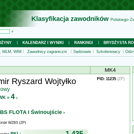
Klasyfikacja zawodników
Polskiego Z
UŻYNY
KALENDARZ I WYNIKI
RANKINGI
BRYDŻYSTA RO
 WLM, WIM
Zawodnicy zagraniczni
Sędziowie
Szkoleniowcy
Odzn
MK4
ir Ryszard Wojtyłko
PID: 11235
(ZP)
jowy
4
WK =
BS FLOTA I Świnoujście
rski WZBS (ZP)
1 435
PKL: