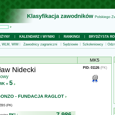
Klasyfikacja zawodników
Polskiego Z
UŻYNY
KALENDARZ I WYNIKI
RANKINGI
BRYDŻYSTA RO
 WLM, WIM
Zawodnicy zagraniczni
Sędziowie
Szkoleniowcy
Odzn
MK5
aw Nidecki
PID: 01126
(PK)
jowy
5
WK =
ONZO - FUNDACJA RAGLOT
ZBS (PK)
7 986
PKL: