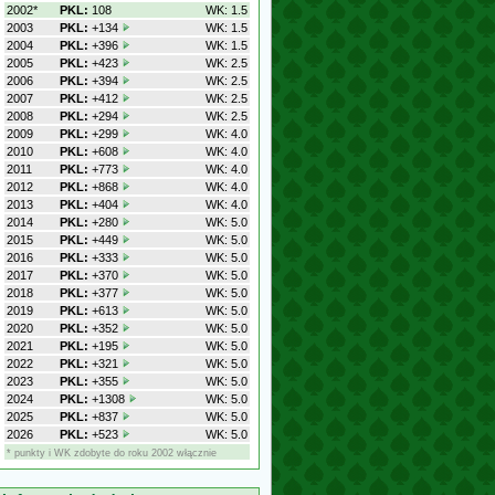
2002*
PKL:
108
WK: 1.5
2003
PKL:
+134
WK: 1.5
2004
PKL:
+396
WK: 1.5
2005
PKL:
+423
WK: 2.5
2006
PKL:
+394
WK: 2.5
2007
PKL:
+412
WK: 2.5
2008
PKL:
+294
WK: 2.5
2009
PKL:
+299
WK: 4.0
2010
PKL:
+608
WK: 4.0
2011
PKL:
+773
WK: 4.0
2012
PKL:
+868
WK: 4.0
2013
PKL:
+404
WK: 4.0
2014
PKL:
+280
WK: 5.0
2015
PKL:
+449
WK: 5.0
2016
PKL:
+333
WK: 5.0
2017
PKL:
+370
WK: 5.0
2018
PKL:
+377
WK: 5.0
2019
PKL:
+613
WK: 5.0
2020
PKL:
+352
WK: 5.0
2021
PKL:
+195
WK: 5.0
2022
PKL:
+321
WK: 5.0
2023
PKL:
+355
WK: 5.0
2024
PKL:
+1308
WK: 5.0
2025
PKL:
+837
WK: 5.0
2026
PKL:
+523
WK: 5.0
* punkty i WK zdobyte do roku 2002 włącznie