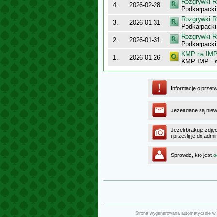
Rozgrywki R
4.
2026-02-28
Podkarpack
Rozgrywki R
3.
2026-01-31
Podkarpacki
Rozgrywki R
2.
2026-01-31
Podkarpack
KMP na IMP 
1.
2026-01-26
KMP-IMP - 
Informacje o przet
Jeżeli dane są niew
Jeżeli brakuje zdję
i prześlij je do ad
Sprawdź, kto jest
a
Strona wygenerowana automatycznie w