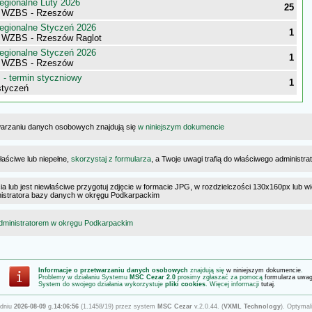
egionalne Luty 2026
25
i WZBS - Rzeszów
egionalne Styczeń 2026
1
 WZBS - Rzeszów Raglot
egionalne Styczeń 2026
1
i WZBS - Rzeszów
- termin styczniowy
1
styczeń
warzaniu danych osobowych znajdują się
w niniejszym dokumencie
łaściwe lub niepełne,
skorzystaj z formularza
, a Twoje uwagi trafią do właściwego administr
cia lub jest niewłaściwe przygotuj zdjęcie w formacie JPG, w rozdzielczości 130x160px lub wi
ministratora bazy danych w okręgu Podkarpackim
dministratorem w okręgu Podkarpackim
Informacje o przetwarzaniu danych osobowych
znajdują się
w niniejszym dokumencie
.
Problemy w działaniu Systemu
MSC Cezar 2.0
prosimy zgłaszać za pomocą
formularza uwa
System do swojego działania wykorzystuje
pliki cookies
. Więcej informacji
tutaj
.
 dniu
2026-08-09
g.
14:06:56
(1.1458/19) przez system
MSC Cezar
v.2.0.44. (
VXML Technology
). Optymal