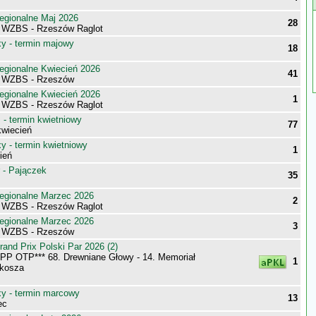
egionalne Maj 2026
28
 WZBS - Rzeszów Raglot
 - termin majowy
18
egionalne Kwiecień 2026
41
i WZBS - Rzeszów
egionalne Kwiecień 2026
1
 WZBS - Rzeszów Raglot
- termin kwietniowy
77
wiecień
 - termin kwietniowy
1
ień
 - Pajączek
35
egionalne Marzec 2026
2
 WZBS - Rzeszów Raglot
egionalne Marzec 2026
3
i WZBS - Rzeszów
nd Prix Polski Par 2026 (2)
P OTP*** 68. Drewniane Głowy - 14. Memoriał
1
lkosza
 - termin marcowy
13
ec