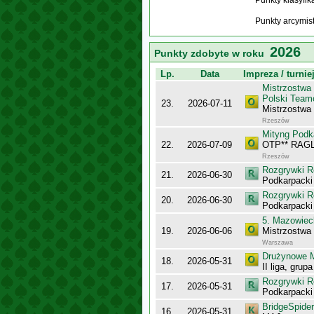
Punkty klasyfi
Punkty arcymis
2026
Punkty zdobyte w roku
Lp.
Data
Impreza / turnie
Mistrzostwa
Polski Team
23.
2026-07-11
Mistrzostwa
Rzeszów
Mityng Podk
22.
2026-07-09
OTP** RAG
Rzeszów
Rozgrywki R
21.
2026-06-30
Podkarpacki
Rozgrywki R
20.
2026-06-30
Podkarpack
5. Mazowiec
19.
2026-06-06
Mistrzostwa
Warszawa
Drużynowe M
18.
2026-05-31
II liga, grup
Rozgrywki R
17.
2026-05-31
Podkarpack
BridgeSpider
16.
2026-05-31