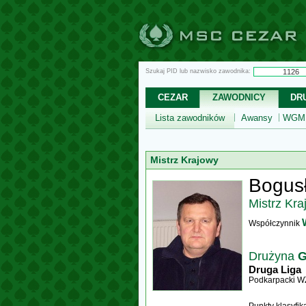
Szukaj PID lub nazwisko zawodnika:
CEZAR
ZAWODNICY
DR
Lista zawodników
Awansy
WGM,
Mistrz Krajowy
Bogusł
Mistrz Kra
Współczynnik
Drużyna
G
Druga Liga
Podkarpacki W