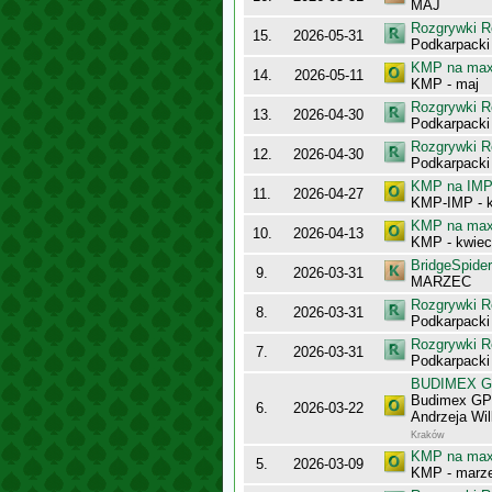
MAJ
Rozgrywki R
15.
2026-05-31
Podkarpacki
KMP na maxy
14.
2026-05-11
KMP - maj
Rozgrywki R
13.
2026-04-30
Podkarpack
Rozgrywki R
12.
2026-04-30
Podkarpacki
KMP na IMP 
11.
2026-04-27
KMP-IMP - k
KMP na maxy
10.
2026-04-13
KMP - kwiec
BridgeSpider
9.
2026-03-31
MARZEC
Rozgrywki R
8.
2026-03-31
Podkarpacki
Rozgrywki R
7.
2026-03-31
Podkarpack
BUDIMEX Gra
Budimex GPP
6.
2026-03-22
Andrzeja Wi
Kraków
KMP na maxy
5.
2026-03-09
KMP - marz