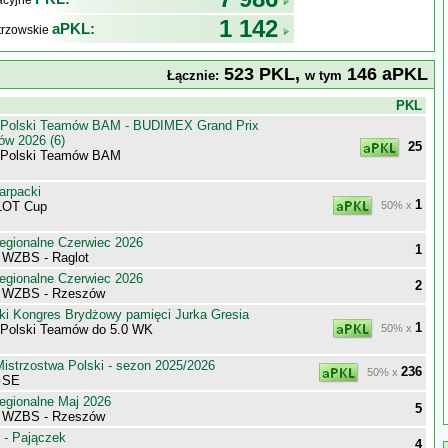
kacyjne
1 142
aPKL:
trzowskie
523 PKL,
146 aPKL
Łącznie:
w tym
j
PKL
 Polski Teamów BAM - BUDIMEX Grand Prix
ów 2026 (6)
25
 Polski Teamów BAM
arpacki
1
LOT Cup
50% x
egionalne Czerwiec 2026
1
 WZBS - Raglot
egionalne Czerwiec 2026
2
i WZBS - Rzeszów
ki Kongres Brydżowy pamięci Jurka Gresia
1
 Polski Teamów do 5.0 WK
50% x
istrzostwa Polski - sezon 2025/2026
236
50% x
a SE
egionalne Maj 2026
5
i WZBS - Rzeszów
 - Pajączek
4