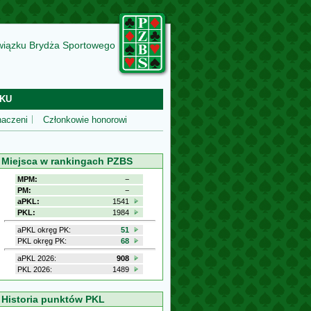
wiązku Brydża Sportowego
KU
aczeni
Członkowie honorowi
Miejsca w rankingach PZBS
MPM:
−
PM:
−
aPKL:
1541
PKL:
1984
aPKL okręg PK:
51
PKL okręg PK:
68
aPKL 2026:
908
PKL 2026:
1489
Historia punktów PKL