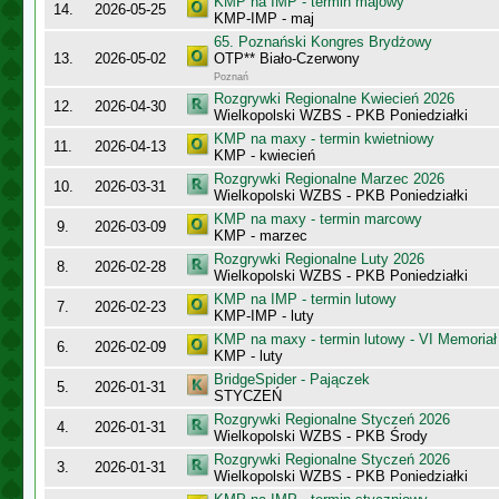
KMP na IMP - termin majowy
14.
2026-05-25
KMP-IMP - maj
65. Poznański Kongres Brydżowy
13.
2026-05-02
OTP** Biało-Czerwony
Poznań
Rozgrywki Regionalne Kwiecień 2026
12.
2026-04-30
Wielkopolski WZBS - PKB Poniedziałki
KMP na maxy - termin kwietniowy
11.
2026-04-13
KMP - kwiecień
Rozgrywki Regionalne Marzec 2026
10.
2026-03-31
Wielkopolski WZBS - PKB Poniedziałki
KMP na maxy - termin marcowy
9.
2026-03-09
KMP - marzec
Rozgrywki Regionalne Luty 2026
8.
2026-02-28
Wielkopolski WZBS - PKB Poniedziałki
KMP na IMP - termin lutowy
7.
2026-02-23
KMP-IMP - luty
KMP na maxy - termin lutowy - VI Memoriał
6.
2026-02-09
KMP - luty
BridgeSpider - Pajączek
5.
2026-01-31
STYCZEŃ
Rozgrywki Regionalne Styczeń 2026
4.
2026-01-31
Wielkopolski WZBS - PKB Środy
Rozgrywki Regionalne Styczeń 2026
3.
2026-01-31
Wielkopolski WZBS - PKB Poniedziałki