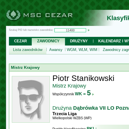
Klasyf
Szukaj PID lub nazwisko zawodnika:
CEZAR
ZAWODNICY
DRUŻYNY
KALENDARZ I WY
Lista zawodników
Awansy
WGM, WLM, WIM
Zawodnicy zagr
Mistrz Krajowy
Piotr Stanikowski
Mistrz Krajowy
5
WK =
Współczynnik
Drużyna
Dąbrówka VII LO Pozn
Trzecia Liga
Wielkopolski WZBS (WP)
PKL: