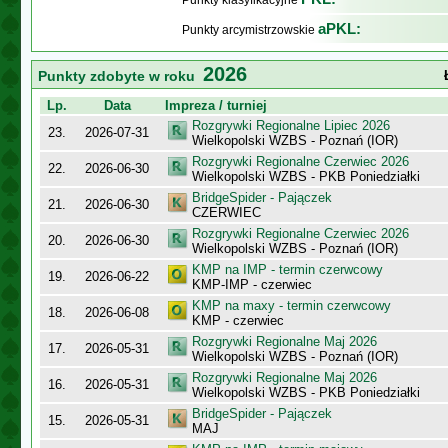
Punkty klasyfikacyjne
aPKL:
Punkty arcymistrzowskie
2026
Punkty zdobyte w roku
Lp.
Data
Impreza / turniej
Rozgrywki Regionalne Lipiec 2026
23.
2026-07-31
Wielkopolski WZBS - Poznań (IOR)
Rozgrywki Regionalne Czerwiec 2026
22.
2026-06-30
Wielkopolski WZBS - PKB Poniedziałki
BridgeSpider - Pajączek
21.
2026-06-30
CZERWIEC
Rozgrywki Regionalne Czerwiec 2026
20.
2026-06-30
Wielkopolski WZBS - Poznań (IOR)
KMP na IMP - termin czerwcowy
19.
2026-06-22
KMP-IMP - czerwiec
KMP na maxy - termin czerwcowy
18.
2026-06-08
KMP - czerwiec
Rozgrywki Regionalne Maj 2026
17.
2026-05-31
Wielkopolski WZBS - Poznań (IOR)
Rozgrywki Regionalne Maj 2026
16.
2026-05-31
Wielkopolski WZBS - PKB Poniedziałki
BridgeSpider - Pajączek
15.
2026-05-31
MAJ