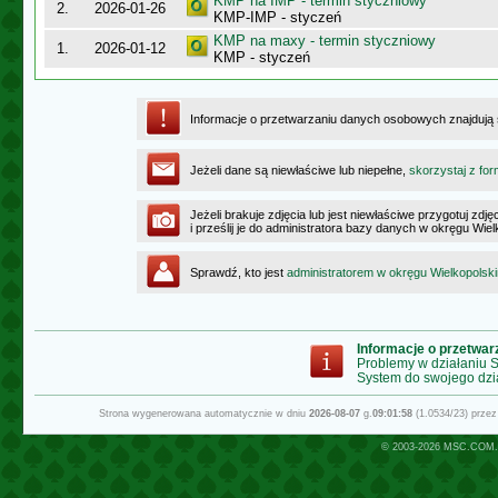
KMP na IMP - termin styczniowy
2.
2026-01-26
KMP-IMP - styczeń
KMP na maxy - termin styczniowy
1.
2026-01-12
KMP - styczeń
Informacje o przetwarzaniu danych osobowych znajdują
Jeżeli dane są niewłaściwe lub niepełne,
skorzystaj z for
Jeżeli brakuje zdjęcia lub jest niewłaściwe przygotuj zd
i prześlij je do administratora bazy danych w okręgu Wie
Sprawdź, kto jest
administratorem w okręgu Wielkopolsk
Informacje o przetwa
Problemy w działaniu
System do swojego dzi
Strona wygenerowana automatycznie w dniu
2026-08-07
g.
09:01:58
(1.0534/23) prze
© 2003-2026
MSC.COM.