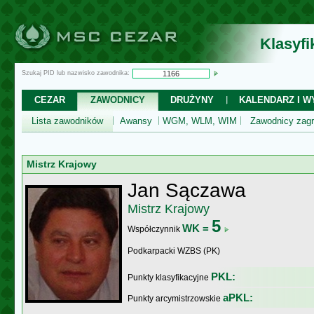
Klasyf
Szukaj PID lub nazwisko zawodnika:
CEZAR
ZAWODNICY
DRUŻYNY
KALENDARZ I WY
Lista zawodników
Awansy
WGM, WLM, WIM
Zawodnicy zagr
Mistrz Krajowy
Jan Sączawa
Mistrz Krajowy
5
WK =
Współczynnik
Podkarpacki WZBS (PK)
PKL:
Punkty klasyfikacyjne
aPKL:
Punkty arcymistrzowskie