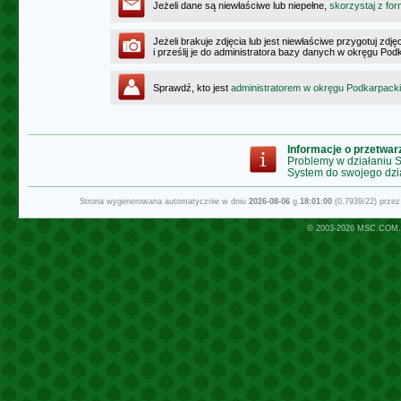
Jeżeli dane są niewłaściwe lub niepełne,
skorzystaj z for
Jeżeli brakuje zdjęcia lub jest niewłaściwe przygotuj zd
i prześlij je do administratora bazy danych w okręgu Po
Sprawdź, kto jest
administratorem w okręgu Podkarpack
Informacje o przetwa
Problemy w działaniu
System do swojego dzi
Strona wygenerowana automatycznie w dniu
2026-08-06
g.
18:01:00
(0.7939/22) prze
© 2003-2026
MSC.COM.