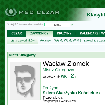
Klasyf
Szukaj PID lub nazwisko zawodnika:
CEZAR
ZAWODNICY
DRUŻYNY
KALENDARZ I WY
Lista zawodników
Awansy
WGM, WLM, WIM
Zawodnicy zagr
Mistrz Okręgowy
Wacław Ziomek
Mistrz Okręgowy
2
WK =
Współczynnik
Drużyna
Szlem Skarżysko Kościelne
Trzecia Liga
Świętokrzyski WZBS (SW)