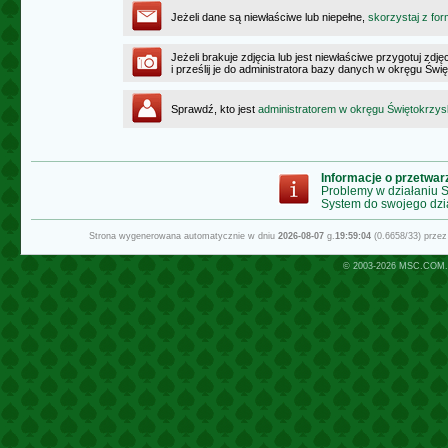
Jeżeli dane są niewłaściwe lub niepełne,
skorzystaj z for
Jeżeli brakuje zdjęcia lub jest niewłaściwe przygotuj zd
i prześlij je do administratora bazy danych w okręgu Świ
Sprawdź, kto jest
administratorem w okręgu Świętokrzy
Informacje o przetwa
Problemy w działaniu
System do swojego dzi
Strona wygenerowana automatycznie w dniu
2026-08-07
g.
19:59:04
(0.6658/33) prze
© 2003-2026
MSC.COM.