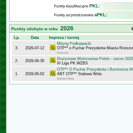
PKL:
Punkty klasyfikacyjne
aPKL:
Punkty arcymistrzowskie
2026
Punkty zdobyte w roku
Lp.
Data
Impreza / turniej
Mityng Podkarpacki
3.
2026-07-12
OTP** o Puchar Prezydenta Miasta Rzeszow
Rzeszów
Drużynowe Mistrzostwa Polski - sezon 202
2.
2026-06-30
III Liga PK.WZBS
OTP** O Puchar Prezydenta i Burmistrza M
1.
2026-05-02
ABT OTP** Stalowa Wola
Stalowa Wola