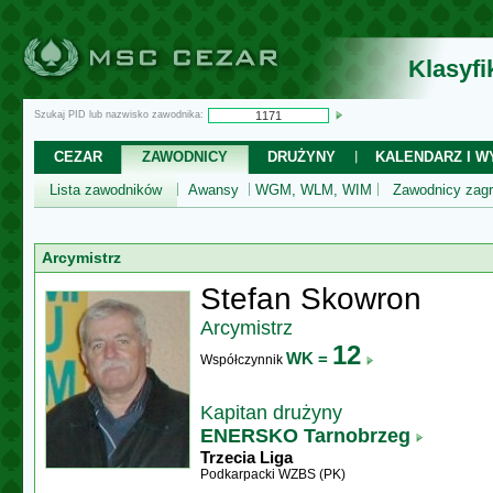
Klasyf
Szukaj PID lub nazwisko zawodnika:
CEZAR
ZAWODNICY
DRUŻYNY
KALENDARZ I WY
Lista zawodników
Awansy
WGM, WLM, WIM
Zawodnicy zagr
Arcymistrz
Stefan Skowron
Arcymistrz
12
WK =
Współczynnik
Kapitan drużyny
ENERSKO Tarnobrzeg
Trzecia Liga
Podkarpacki WZBS (PK)