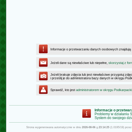
Informacje o przetwarzaniu danych osobowych znajdują
Jeżeli dane są niewłaściwe lub niepełne,
skorzystaj z for
Jeżeli brakuje zdjęcia lub jest niewłaściwe przygotuj zd
i prześlij je do administratora bazy danych w okręgu Po
Sprawdź, kto jest
administratorem w okręgu Podkarpack
Informacje o przetwa
Problemy w działaniu
System do swojego dzi
Strona wygenerowana automatycznie w dniu
2026-08-06
g.
23:14:25
(1.0195/19) prze