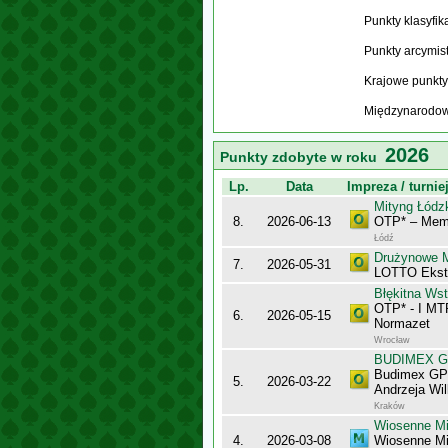
Punkty klasyfi
Punkty arcymis
Krajowe punkty
Międzynarodow
2026
Punkty zdobyte w roku
Lp.
Data
Impreza / turnie
Mityng Łódz
8.
2026-06-13
OTP* – Memo
Łódź
Drużynowe M
7.
2026-05-31
LOTTO Ekst
Błękitna Ws
OTP* - I MT
6.
2026-05-15
Normazet
Wrocław
BUDIMEX Gra
Budimex GPP
5.
2026-03-22
Andrzeja Wi
Kraków
Wiosenne Mis
4.
2026-03-08
Wiosenne Mi