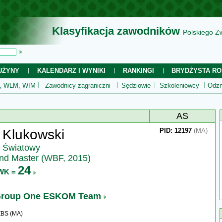
Klasyfikacja zawodników
Polskiego Z
UŻYNY
KALENDARZ I WYNIKI
RANKINGI
BRYDŻYSTA RO
 WLM, WIM
Zawodnicy zagraniczni
Sędziowie
Szkoleniowcy
Odzn
AS
 Klukowski
PID: 12197
(MA)
z Światowy
nd Master (WBF, 2015)
24
WK =
roup One ESKOM Team
ZBS (MA)