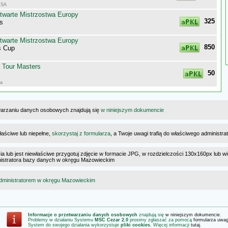
USA
twarte Mistrzostwa Europy
325
s
twarte Mistrzostwa Europy
850
 Cup
 Tour Masters
50
ia
warzaniu danych osobowych znajdują się
w niniejszym dokumencie
łaściwe lub niepełne,
skorzystaj z formularza
, a Twoje uwagi trafią do właściwego administr
cia lub jest niewłaściwe przygotuj zdjęcie w formacie JPG, w rozdzielczości 130x160px lub wi
ministratora bazy danych w okręgu Mazowieckim
dministratorem w okręgu Mazowieckim
Informacje o przetwarzaniu danych osobowych
znajdują się
w niniejszym dokumencie
.
Problemy w działaniu Systemu
MSC Cezar 2.0
prosimy zgłaszać za pomocą
formularza uwa
System do swojego działania wykorzystuje
pliki cookies
. Więcej informacji
tutaj
.