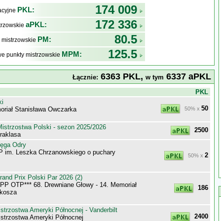
174 009
PKL:
kacyjne
172 336
aPKL:
trzowskie
80.5
PM:
 mistrzowskie
125.5
MPM:
e punkty mistrzowskie
6363 PKL,
6337 aPKL
Łącznie:
w tym
j
PKL
ki
50
riał Stanisława Owczarka
50% x
istrzostwa Polski - sezon 2025/2026
2500
raklasa
tęga Odry
P im. Leszka Chrzanowskiego o puchary
2
50% x
nd Prix Polski Par 2026 (2)
P OTP*** 68. Drewniane Głowy - 14. Memoriał
186
lkosza
trzostwa Ameryki Północnej - Vanderbilt
2400
strzostwa Ameryki Północnej