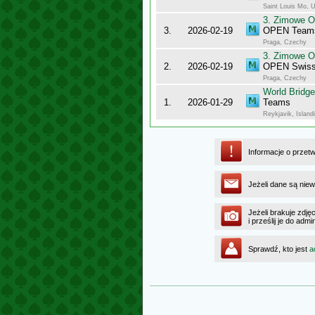
Saint Louis Mo, 
3. Zimowe O
3.
2026-02-19
OPEN Team
Praga, Czechy
3. Zimowe O
2.
2026-02-19
OPEN Swiss
Praga, Czechy
World Bridge
1.
2026-01-29
Teams
Reykjavik, Island
Informacje o przet
Jeżeli dane są niew
Jeżeli brakuje zdję
i prześlij je do ad
Sprawdź, kto jest
a