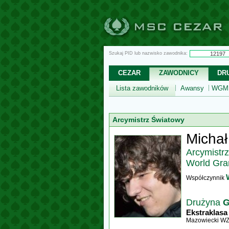
Szukaj PID lub nazwisko zawodnika:
CEZAR
ZAWODNICY
DR
Lista zawodników
Awansy
WGM,
Arcymistrz Światowy
Michał
Arcymistr
World Gra
Współczynnik
Drużyna
G
Ekstraklasa
Mazowiecki W