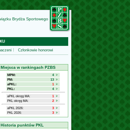
wiązku Brydża Sportowego
KU
aczeni
Członkowie honorowi
Miejsca w rankingach PZBS
MPM:
4
PM:
13
aPKL:
1
PKL:
4
aPKL okręg MA:
1
PKL okręg MA:
2
aPKL 2026:
3
PKL 2026:
3
Historia punktów PKL