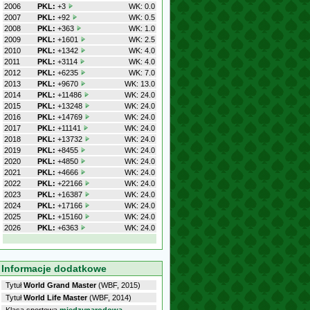
2006
PKL:
+3
WK: 0.0
2007
PKL:
+92
WK: 0.5
2008
PKL:
+363
WK: 1.0
2009
PKL:
+1601
WK: 2.5
2010
PKL:
+1342
WK: 4.0
2011
PKL:
+3114
WK: 4.0
2012
PKL:
+6235
WK: 7.0
2013
PKL:
+9670
WK: 13.0
2014
PKL:
+11486
WK: 24.0
2015
PKL:
+13248
WK: 24.0
2016
PKL:
+14769
WK: 24.0
2017
PKL:
+11141
WK: 24.0
2018
PKL:
+13732
WK: 24.0
2019
PKL:
+8455
WK: 24.0
2020
PKL:
+4850
WK: 24.0
2021
PKL:
+4666
WK: 24.0
2022
PKL:
+22166
WK: 24.0
2023
PKL:
+16387
WK: 24.0
2024
PKL:
+17166
WK: 24.0
2025
PKL:
+15160
WK: 24.0
2026
PKL:
+6363
WK: 24.0
Informacje dodatkowe
Tytuł
World Grand Master
(WBF, 2015)
Tytuł
World Life Master
(WBF, 2014)