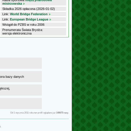
Klasa sportowa
międzynarodowa
mistrzowska
Składka 2026 opłacona (2026-01-02)
Link:
World Bridge Federation
Link:
European Bridge League
Wstąpił do PZBS w roku 2006
Prenumerata Świata Brydża:
wersja elektroniczna
atora bazy danych
ększej,
Od 1 stycznia 2011 roku ten profil oglądano już
140673 razy
.
g
.