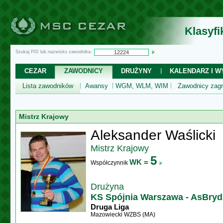
Klasyf
Szukaj PID lub nazwisko zawodnika:
CEZAR
ZAWODNICY
DRUŻYNY
KALENDARZ I WY
Lista zawodników
Awansy
WGM, WLM, WIM
Zawodnicy zagr
Mistrz Krajowy
Aleksander Waślicki
Mistrz Krajowy
5
WK =
Współczynnik
Drużyna
KS Spójnia Warszawa - AsBryd
Druga Liga
Mazowiecki WZBS (MA)