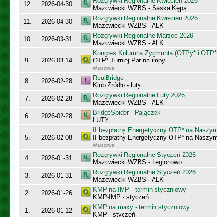
Rozgrywki Regionalne Kwiecień 2026
12.
2026-04-30
Mazowiecki WZBS - Saska Kępa
Rozgrywki Regionalne Kwiecień 2026
11.
2026-04-30
Mazowiecki WZBS - ALK
Rozgrywki Regionalne Marzec 2026
10.
2026-03-31
Mazowiecki WZBS - ALK
Kongres Kolumna Zygmunta (OTPy* i OTP*
9.
2026-03-14
OTP* Turniej Par na impy
Warszawa
RealBridge
8.
2026-02-28
Klub Źródło - luty
Rozgrywki Regionalne Luty 2026
7.
2026-02-28
Mazowiecki WZBS - ALK
BridgeSpider - Pajączek
6.
2026-02-28
LUTY
II bezpłatny Energetyczny OTP* na Naszy
5.
2026-02-08
II bezpłatny Energetyczny OTP* na Naszy
Warszawa
Rozgrywki Regionalne Styczeń 2026
4.
2026-01-31
Mazowiecki WZBS - Legionowo
Rozgrywki Regionalne Styczeń 2026
3.
2026-01-31
Mazowiecki WZBS - ALK
KMP na IMP - termin styczniowy
2.
2026-01-26
KMP-IMP - styczeń
KMP na maxy - termin styczniowy
1.
2026-01-12
KMP - styczeń