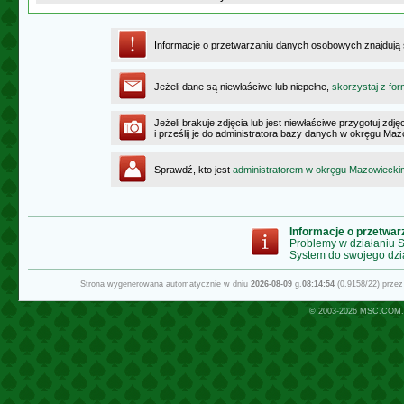
Informacje o przetwarzaniu danych osobowych znajdują
Jeżeli dane są niewłaściwe lub niepełne,
skorzystaj z for
Jeżeli brakuje zdjęcia lub jest niewłaściwe przygotuj zd
i prześlij je do administratora bazy danych w okręgu Ma
Sprawdź, kto jest
administratorem w okręgu Mazowiecki
Informacje o przetwa
Problemy w działaniu
System do swojego dzi
Strona wygenerowana automatycznie w dniu
2026-08-09
g.
08:14:54
(0.9158/22) prze
© 2003-2026
MSC.COM.