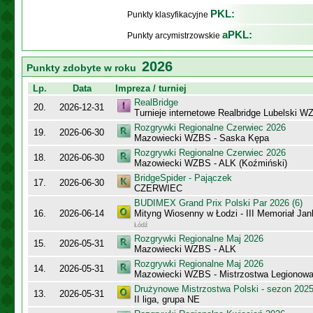
PKL:
Punkty klasyfikacyjne
aPKL:
Punkty arcymistrzowskie
2026
Punkty zdobyte w roku
Lp.
Data
Impreza / turniej
RealBridge
20.
2026-12-31
Turnieje internetowe Realbridge Lubelski W
Rozgrywki Regionalne Czerwiec 2026
19.
2026-06-30
Mazowiecki WZBS - Saska Kępa
Rozgrywki Regionalne Czerwiec 2026
18.
2026-06-30
Mazowiecki WZBS - ALK (Koźmiński)
BridgeSpider - Pajączek
17.
2026-06-30
CZERWIEC
BUDIMEX Grand Prix Polski Par 2026 (6)
16.
2026-06-14
Mityng Wiosenny w Łodzi - III Memoriał J
Łódź
Rozgrywki Regionalne Maj 2026
15.
2026-05-31
Mazowiecki WZBS - ALK
Rozgrywki Regionalne Maj 2026
14.
2026-05-31
Mazowiecki WZBS - Mistrzostwa Legionow
Drużynowe Mistrzostwa Polski - sezon 202
13.
2026-05-31
II liga, grupa NE