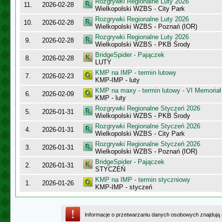
Rozgrywki Regionalne Luty 2026
11.
2026-02-28
Wielkopolski WZBS - City Park
Rozgrywki Regionalne Luty 2026
10.
2026-02-28
Wielkopolski WZBS - Poznań (IOR)
Rozgrywki Regionalne Luty 2026
9.
2026-02-28
Wielkopolski WZBS - PKB Środy
BridgeSpider - Pajączek
8.
2026-02-28
LUTY
KMP na IMP - termin lutowy
7.
2026-02-23
KMP-IMP - luty
KMP na maxy - termin lutowy - VI Memoriał
6.
2026-02-09
KMP - luty
Rozgrywki Regionalne Styczeń 2026
5.
2026-01-31
Wielkopolski WZBS - PKB Środy
Rozgrywki Regionalne Styczeń 2026
4.
2026-01-31
Wielkopolski WZBS - City Park
Rozgrywki Regionalne Styczeń 2026
3.
2026-01-31
Wielkopolski WZBS - Poznań (IOR)
BridgeSpider - Pajączek
2.
2026-01-31
STYCZEŃ
KMP na IMP - termin styczniowy
1.
2026-01-26
KMP-IMP - styczeń
Informacje o przetwarzaniu danych osobowych znajdują