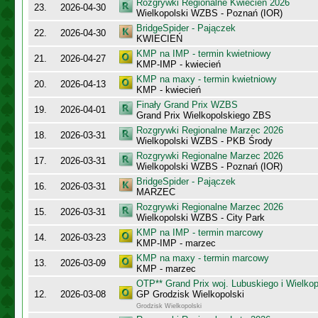
Rozgrywki Regionalne Kwiecień 2026
23.
2026-04-30
Wielkopolski WZBS - Poznań (IOR)
BridgeSpider - Pajączek
22.
2026-04-30
KWIECIEŃ
KMP na IMP - termin kwietniowy
21.
2026-04-27
KMP-IMP - kwiecień
KMP na maxy - termin kwietniowy
20.
2026-04-13
KMP - kwiecień
Finały Grand Prix WZBS
19.
2026-04-01
Grand Prix Wielkopolskiego ZBS
Rozgrywki Regionalne Marzec 2026
18.
2026-03-31
Wielkopolski WZBS - PKB Środy
Rozgrywki Regionalne Marzec 2026
17.
2026-03-31
Wielkopolski WZBS - Poznań (IOR)
BridgeSpider - Pajączek
16.
2026-03-31
MARZEC
Rozgrywki Regionalne Marzec 2026
15.
2026-03-31
Wielkopolski WZBS - City Park
KMP na IMP - termin marcowy
14.
2026-03-23
KMP-IMP - marzec
KMP na maxy - termin marcowy
13.
2026-03-09
KMP - marzec
OTP** Grand Prix woj. Lubuskiego i Wielko
12.
2026-03-08
GP Grodzisk Wielkopolski
Grodzisk Wielkopolski