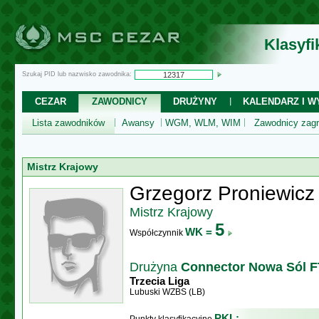
Klasyf
Szukaj PID lub nazwisko zawodnika:
CEZAR
ZAWODNICY
DRUŻYNY
KALENDARZ I WY
Lista zawodników
Awansy
WGM, WLM, WIM
Zawodnicy zagr
Mistrz Krajowy
Grzegorz Proniewicz
Mistrz Krajowy
5
WK =
Współczynnik
Drużyna
Connector Nowa Sól F
Trzecia Liga
Lubuski WZBS (LB)
PKL: