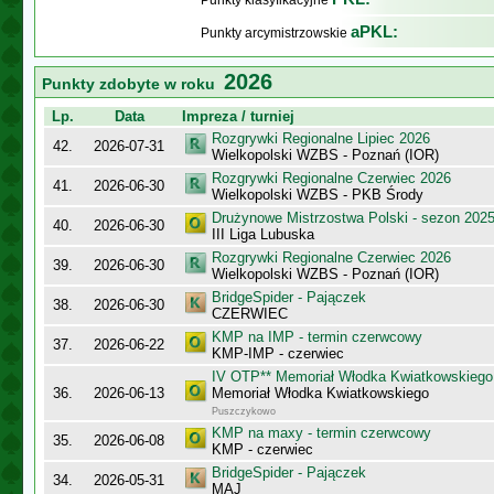
Punkty klasyfikacyjne
aPKL:
Punkty arcymistrzowskie
2026
Punkty zdobyte w roku
Lp.
Data
Impreza / turniej
Rozgrywki Regionalne Lipiec 2026
42.
2026-07-31
Wielkopolski WZBS - Poznań (IOR)
Rozgrywki Regionalne Czerwiec 2026
41.
2026-06-30
Wielkopolski WZBS - PKB Środy
Drużynowe Mistrzostwa Polski - sezon 202
40.
2026-06-30
III Liga Lubuska
Rozgrywki Regionalne Czerwiec 2026
39.
2026-06-30
Wielkopolski WZBS - Poznań (IOR)
BridgeSpider - Pajączek
38.
2026-06-30
CZERWIEC
KMP na IMP - termin czerwcowy
37.
2026-06-22
KMP-IMP - czerwiec
IV OTP** Memoriał Włodka Kwiatkowskiego
36.
2026-06-13
Memoriał Włodka Kwiatkowskiego
Puszczykowo
KMP na maxy - termin czerwcowy
35.
2026-06-08
KMP - czerwiec
BridgeSpider - Pajączek
34.
2026-05-31
MAJ