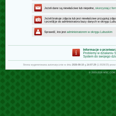
Jeżeli dane są niewłaściwe lub niepełne,
skorzystaj z for
Jeżeli brakuje zdjęcia lub jest niewłaściwe przygotuj zd
i prześlij je do administratora bazy danych w okręgu Lub
Sprawdź, kto jest
administratorem w okręgu Lubuskim
Informacje o przetwa
Problemy w działaniu
System do swojego dzi
Strona wygenerowana automatycznie w dniu
2026-08-10
g.
14:07:29
(1.0028/25) prze
© 2003-2026
MSC.COM.