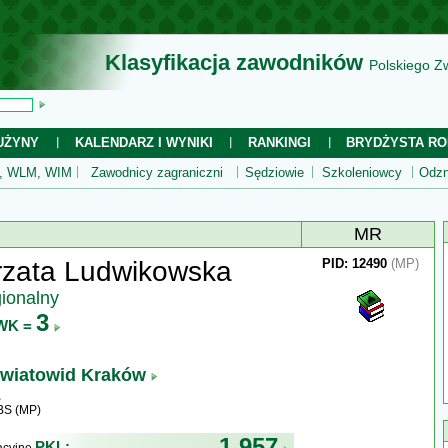
Klasyfikacja zawodników
Polskiego Z
UŻYNY
KALENDARZ I WYNIKI
RANKINGI
BRYDŻYSTA RO
 WLM, WIM
Zawodnicy zagraniczni
Sędziowie
Szkoleniowcy
Odzn
MR
rzata Ludwikowska
PID: 12490
(MP)
gionalny
3
WK =
wiatowid Kraków
BS (MP)
1 957
PKL: