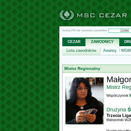
Szukaj PID lub nazwisko zawodnika:
CEZAR
ZAWODNICY
DR
Lista zawodników
Awansy
WGM,
Mistrz Regionalny
Małgo
Mistrz Re
Współczynnik
Drużyna
Ś
Trzecia Liga
Małopolski WZ