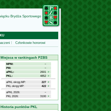
wiązku Brydża Sportowego
KU
aczeni
Członkowie honorowi
Miejsca w rankingach PZBS
MPM:
−
PM:
−
aPKL:
2601
PKL:
4852
aPKL okręg MP:
227
PKL okręg MP:
422
aPKL 2026:
−
PKL 2026:
3100
Historia punktów PKL