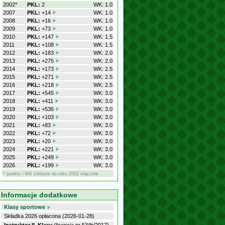
2002*
PKL:
2
WK: 1.0
2007
PKL:
+14
WK: 1.0
2008
PKL:
+16
WK: 1.0
2009
PKL:
+73
WK: 1.0
2010
PKL:
+147
WK: 1.5
2011
PKL:
+108
WK: 1.5
2012
PKL:
+183
WK: 2.0
2013
PKL:
+275
WK: 2.0
2014
PKL:
+173
WK: 2.5
2015
PKL:
+271
WK: 2.5
2016
PKL:
+218
WK: 2.5
2017
PKL:
+545
WK: 3.0
2018
PKL:
+411
WK: 3.0
2019
PKL:
+536
WK: 3.0
2020
PKL:
+103
WK: 3.0
2021
PKL:
+83
WK: 3.0
2022
PKL:
+72
WK: 3.0
2023
PKL:
+20
WK: 3.0
2024
PKL:
+221
WK: 3.0
2025
PKL:
+249
WK: 3.0
2026
PKL:
+199
WK: 3.0
* punkty i WK zdobyte do roku 2002 włącznie
Informacje dodatkowe
Klasy sportowe
Składka 2026 opłacona (2026-01-28)