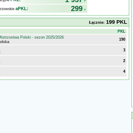
kacyjne
299
aPKL:
trzowskie
199 PKL
Łącznie:
j
PKL
istrzostwa Polski - sezon 2025/2026
190
polska
3
3
2
2
4
1