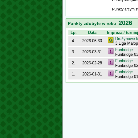
Punkty klasyfi
Punkty arcymis
2026
Punkty zdobyte w roku
Lp.
Data
Impreza / turnie
Drużynowe M
4.
2026-06-30
3 Liga Mało
Funbridge
3.
2026-03-31
Funbridge 0
Funbridge
2.
2026-02-28
Funbridge 0
Funbridge
1.
2026-01-31
Funbridge 0