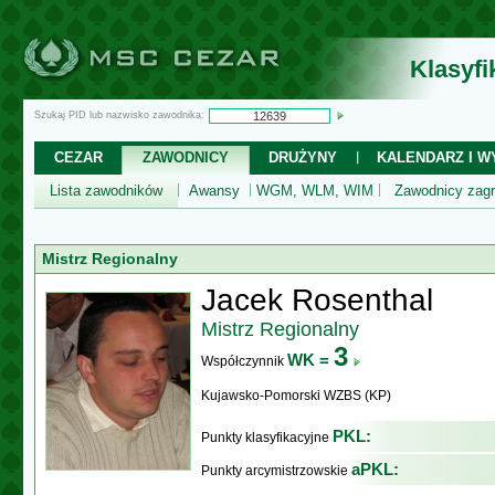
Klasyf
Szukaj PID lub nazwisko zawodnika:
CEZAR
ZAWODNICY
DRUŻYNY
KALENDARZ I WY
Lista zawodników
Awansy
WGM, WLM, WIM
Zawodnicy zagr
Mistrz Regionalny
Jacek Rosenthal
Mistrz Regionalny
3
WK =
Współczynnik
Kujawsko-Pomorski WZBS (KP)
PKL:
Punkty klasyfikacyjne
aPKL:
Punkty arcymistrzowskie