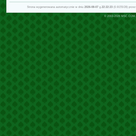
Strona wygenerowana automatycznie w dniu
2026-08-07
g.
22:22:23
(0.9155/28) prze
© 2003-2026
MSC.COM.