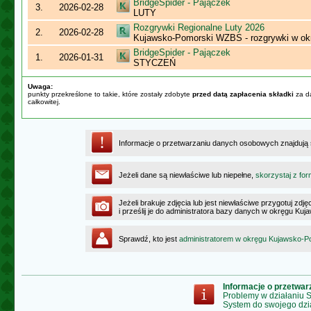
BridgeSpider - Pajączek
3.
2026-02-28
LUTY
Rozgrywki Regionalne Luty 2026
2.
2026-02-28
Kujawsko-Pomorski WZBS - rozgrywki w ok
BridgeSpider - Pajączek
1.
2026-01-31
STYCZEŃ
Uwaga:
punkty przekreślone to takie, które zostały zdobyte
przed datą zapłacenia składki
za da
całkowitej.
Informacje o przetwarzaniu danych osobowych znajdują
Jeżeli dane są niewłaściwe lub niepełne,
skorzystaj z for
Jeżeli brakuje zdjęcia lub jest niewłaściwe przygotuj zd
i prześlij je do administratora bazy danych w okręgu K
Sprawdź, kto jest
administratorem w okręgu Kujawsko-
Informacje o przetwa
Problemy w działaniu
System do swojego dzi