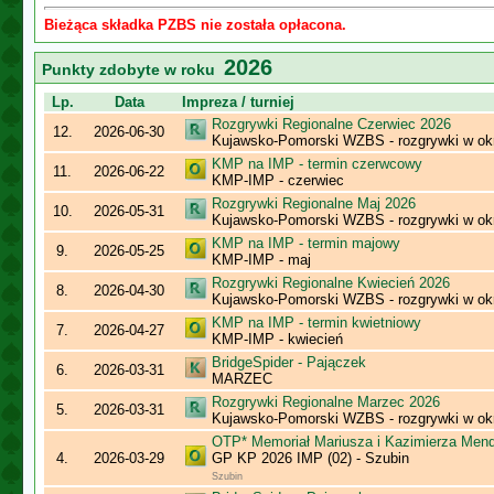
Bieżąca składka PZBS nie została opłacona.
2026
Punkty zdobyte w roku
Lp.
Data
Impreza / turniej
Rozgrywki Regionalne Czerwiec 2026
12.
2026-06-30
Kujawsko-Pomorski WZBS - rozgrywki w ok
KMP na IMP - termin czerwcowy
11.
2026-06-22
KMP-IMP - czerwiec
Rozgrywki Regionalne Maj 2026
10.
2026-05-31
Kujawsko-Pomorski WZBS - rozgrywki w ok
KMP na IMP - termin majowy
9.
2026-05-25
KMP-IMP - maj
Rozgrywki Regionalne Kwiecień 2026
8.
2026-04-30
Kujawsko-Pomorski WZBS - rozgrywki w ok
KMP na IMP - termin kwietniowy
7.
2026-04-27
KMP-IMP - kwiecień
BridgeSpider - Pajączek
6.
2026-03-31
MARZEC
Rozgrywki Regionalne Marzec 2026
5.
2026-03-31
Kujawsko-Pomorski WZBS - rozgrywki w ok
OTP* Memoriał Mariusza i Kazimierza Men
4.
2026-03-29
GP KP 2026 IMP (02) - Szubin
Szubin