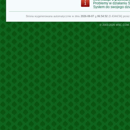
Problemy w działaniu
System do swojego dzi
Strona wygenerowana automatycznie w dniu
2026-08-07
g.
06:54:52
(0.4344/34) prze
© 2003-2026
MSC.COM.