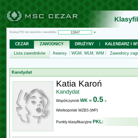
Klasyf
Szukaj PID lub nazwisko zawodnika:
CEZAR
ZAWODNICY
DRUŻYNY
KALENDARZ I WY
Lista zawodników
Awansy
WGM, WLM, WIM
Zawodnicy zagr
Kandydat
Katia Karoń
Kandydat
0.5
WK =
Współczynnik
Wielkopolski WZBS (WP)
PKL:
Punkty klasyfikacyjne