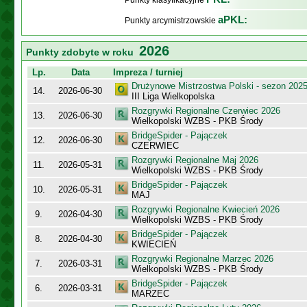
Punkty klasyfikacyjne
aPKL:
Punkty arcymistrzowskie
2026
Punkty zdobyte w roku
Lp.
Data
Impreza / turniej
Drużynowe Mistrzostwa Polski - sezon 202
14.
2026-06-30
III Liga Wielkopolska
Rozgrywki Regionalne Czerwiec 2026
13.
2026-06-30
Wielkopolski WZBS - PKB Środy
BridgeSpider - Pajączek
12.
2026-06-30
CZERWIEC
Rozgrywki Regionalne Maj 2026
11.
2026-05-31
Wielkopolski WZBS - PKB Środy
BridgeSpider - Pajączek
10.
2026-05-31
MAJ
Rozgrywki Regionalne Kwiecień 2026
9.
2026-04-30
Wielkopolski WZBS - PKB Środy
BridgeSpider - Pajączek
8.
2026-04-30
KWIECIEŃ
Rozgrywki Regionalne Marzec 2026
7.
2026-03-31
Wielkopolski WZBS - PKB Środy
BridgeSpider - Pajączek
6.
2026-03-31
MARZEC