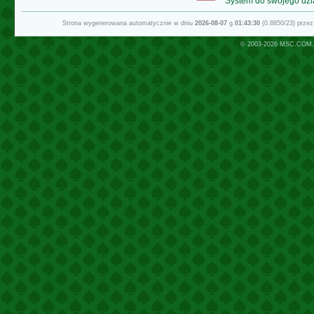
System do swojego dzi
Strona wygenerowana automatycznie w dniu
2026-08-07
g.
01:43:30
(0.8850/23) prze
© 2003-2026
MSC.COM.