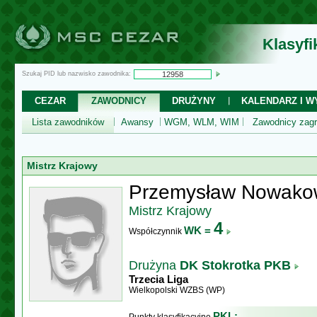
Klasyf
Szukaj PID lub nazwisko zawodnika:
CEZAR
ZAWODNICY
DRUŻYNY
KALENDARZ I WY
Lista zawodników
Awansy
WGM, WLM, WIM
Zawodnicy zagr
Mistrz Krajowy
Przemysław Nowako
Mistrz Krajowy
4
WK =
Współczynnik
Drużyna
DK Stokrotka PKB
Trzecia Liga
Wielkopolski WZBS (WP)
PKL: