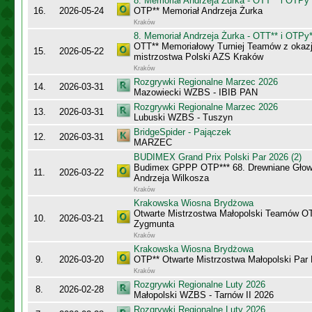
8. Memoriał Andrzeja Żurka - OTT** i OTPy*
16.
2026-05-24
OTP** Memoriał Andrzeja Żurka
Kraków
8. Memoriał Andrzeja Żurka - OTT** i OTPy*
OTT** Memoriałowy Turniej Teamów z okazji
15.
2026-05-22
mistrzostwa Polski AZS Kraków
Kraków
Rozgrywki Regionalne Marzec 2026
14.
2026-03-31
Mazowiecki WZBS - IBIB PAN
Rozgrywki Regionalne Marzec 2026
13.
2026-03-31
Lubuski WZBS - Tuszyn
BridgeSpider - Pajączek
12.
2026-03-31
MARZEC
BUDIMEX Grand Prix Polski Par 2026 (2)
Budimex GPPP OTP*** 68. Drewniane Głowy
11.
2026-03-22
Andrzeja Wilkosza
Kraków
Krakowska Wiosna Brydżowa
Otwarte Mistrzostwa Małopolski Teamów O
10.
2026-03-21
Zygmunta
Kraków
Krakowska Wiosna Brydżowa
9.
2026-03-20
OTP** Otwarte Mistrzostwa Małopolski Par
Kraków
Rozgrywki Regionalne Luty 2026
8.
2026-02-28
Małopolski WZBS - Tarnów II 2026
Rozgrywki Regionalne Luty 2026