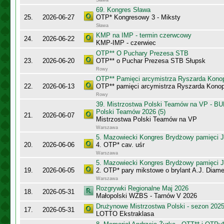
Sława
69. Kongres Sława
25.
2026-06-27
OTP* Kongresowy 3 - Miksty
Sława
KMP na IMP - termin czerwcowy
24.
2026-06-22
KMP-IMP - czerwiec
OTP** O Puchary Prezesa STB
23.
2026-06-20
OTP** o Puchar Prezesa STB Słupsk
Rowy
OTP** Pamięci arcymistrza Ryszarda Kono
22.
2026-06-13
OTP** pamięci arcymistrza Ryszarda Konop
Rowy
39. Mistrzostwa Polski Teamów na VP - B
Polski Teamów 2026 (5)
21.
2026-06-07
Mistrzostwa Polski Teamów na VP
Warszawa
5. Mazowiecki Kongres Brydżowy pamięci J
20.
2026-06-06
4. OTP* cav. uśr
Warszawa
5. Mazowiecki Kongres Brydżowy pamięci J
19.
2026-06-05
2. OTP* pary mikstowe o brylant A.J. Diame
Warszawa
Rozgrywki Regionalne Maj 2026
18.
2026-05-31
Małopolski WZBS - Tarnów V 2026
Drużynowe Mistrzostwa Polski - sezon 202
17.
2026-05-31
LOTTO Ekstraklasa