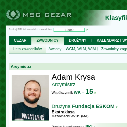
Klasyf
Szukaj PID lub nazwisko zawodnika:
CEZAR
ZAWODNICY
DRUŻYNY
KALENDARZ I WY
Lista zawodników
Awansy
WGM, WLM, WIM
Zawodnicy zagr
Arcymistrz
Adam Krysa
Arcymistrz
15
WK =
Współczynnik
Drużyna
Fundacja ESKOM
Ekstraklasa
Mazowiecki WZBS (MA)
PKL: