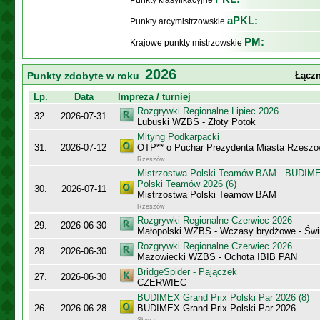
Punkty klasyfikacyjne
aPKL:
Punkty arcymistrzowskie
PM:
Krajowe punkty mistrzowskie
2026
Punkty zdobyte w roku
Łączn
Lp.
Data
Impreza / turniej
Rozgrywki Regionalne Lipiec 2026
32.
2026-07-31
Lubuski WZBS - Złoty Potok
Mityng Podkarpacki
31.
2026-07-12
OTP** o Puchar Prezydenta Miasta Rzeszow
Rzeszów
Mistrzostwa Polski Teamów BAM - BUDIME
Polski Teamów 2026 (6)
30.
2026-07-11
Mistrzostwa Polski Teamów BAM
Rzeszów
Rozgrywki Regionalne Czerwiec 2026
29.
2026-06-30
Małopolski WZBS - Wczasy brydżowe - Świ
Rozgrywki Regionalne Czerwiec 2026
28.
2026-06-30
Mazowiecki WZBS - Ochota IBIB PAN
BridgeSpider - Pajączek
27.
2026-06-30
CZERWIEC
BUDIMEX Grand Prix Polski Par 2026 (8)
26.
2026-06-28
BUDIMEX Grand Prix Polski Par 2026