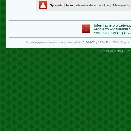
Sprawdź, kto jest
administratorem w okręgu Mazowiecki
Informacje o przetwa
Problemy w działaniu
System do swojego dzi
Strona wygenerowana automatycznie w dniu
2026-08-07
g.
19:54:47
(1.0354/25) prze
© 2003-2026
MSC.COM.