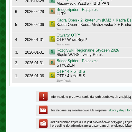
7.
2026-02-28
Mazowiecki WZBS - IBIB PAN
BridgeSpider - Pajączek
6.
2026-02-28
LUTY
Kadra Open - 2. kryterium (KM2 + Kadra B)
5.
2026-02-06
Kadra Open - Kadra Mistrzowska 2 + Kadra
Warszawa
Otwarty OTP*
4.
2026-01-31
OTP* WawaBrydż
Warszawa
Rozgrywki Regionalne Styczeń 2026
3.
2026-01-31
Śląski WZBS - Złoty Potok
BridgeSpider - Pajączek
2.
2026-01-31
STYCZEŃ
OTP* 4 króli BIS
1.
2026-01-06
OTP* 4 króli BIS
Złoty Potok
Informacje o przetwarzaniu danych osobowych znajdują
Jeżeli dane są niewłaściwe lub niepełne,
skorzystaj z for
Jeżeli brakuje zdjęcia lub jest niewłaściwe przygotuj zd
i prześlij je do administratora bazy danych w okręgu Ma