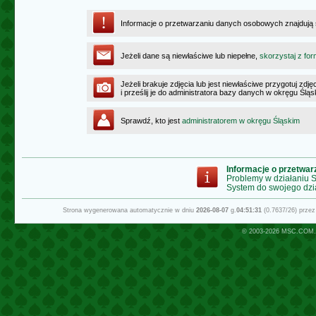
Informacje o przetwarzaniu danych osobowych znajdują
Jeżeli dane są niewłaściwe lub niepełne,
skorzystaj z for
Jeżeli brakuje zdjęcia lub jest niewłaściwe przygotuj zd
i prześlij je do administratora bazy danych w okręgu Ślą
Sprawdź, kto jest
administratorem w okręgu Śląskim
Informacje o przetwa
Problemy w działaniu
System do swojego dzi
Strona wygenerowana automatycznie w dniu
2026-08-07
g.
04:51:31
(0.7637/26) prze
© 2003-2026
MSC.COM.