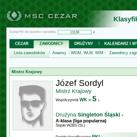
Klasyf
Szukaj PID lub nazwisko zawodnika:
CEZAR
ZAWODNICY
DRUŻYNY
KALENDARZ I WY
Lista zawodników
Awansy
WGM, WLM, WIM
Zawodnicy zagr
Mistrz Krajowy
Józef Sordyl
Mistrz Krajowy
5
WK =
Współczynnik
Drużyna
Singleton Śląski
A-klasa (liga popularna)
Śląski WZBS (SL)
PKL: