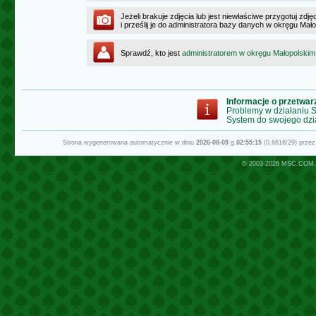
Jeżeli brakuje zdjęcia lub jest niewłaściwe przygotuj zd
i prześlij je do administratora bazy danych w okręgu Mał
Sprawdź, kto jest
administratorem w okręgu Małopolskim
Informacje o przetwa
Problemy w działaniu
System do swojego dzi
Strona wygenerowana automatycznie w dniu
2026-08-09
g.
02:55:15
(0.6616/29) prze
© 2003-2026
MSC.COM.