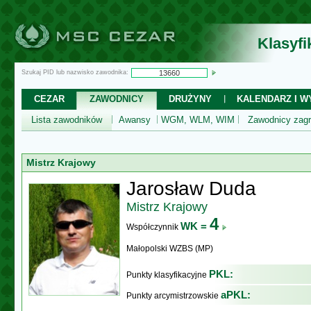
Klasyf
Szukaj PID lub nazwisko zawodnika:
CEZAR
ZAWODNICY
DRUŻYNY
KALENDARZ I WY
Lista zawodników
Awansy
WGM, WLM, WIM
Zawodnicy zagr
Mistrz Krajowy
Jarosław Duda
Mistrz Krajowy
4
WK =
Współczynnik
Małopolski WZBS (MP)
PKL:
Punkty klasyfikacyjne
aPKL:
Punkty arcymistrzowskie