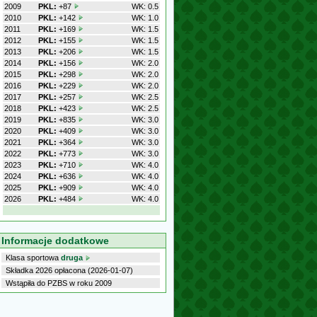
2009
PKL:
+87
WK: 0.5
2010
PKL:
+142
WK: 1.0
2011
PKL:
+169
WK: 1.5
2012
PKL:
+155
WK: 1.5
2013
PKL:
+206
WK: 1.5
2014
PKL:
+156
WK: 2.0
2015
PKL:
+298
WK: 2.0
2016
PKL:
+229
WK: 2.0
2017
PKL:
+257
WK: 2.5
2018
PKL:
+423
WK: 2.5
2019
PKL:
+835
WK: 3.0
2020
PKL:
+409
WK: 3.0
2021
PKL:
+364
WK: 3.0
2022
PKL:
+773
WK: 3.0
2023
PKL:
+710
WK: 4.0
2024
PKL:
+636
WK: 4.0
2025
PKL:
+909
WK: 4.0
2026
PKL:
+484
WK: 4.0
Informacje dodatkowe
Klasa sportowa
druga
Składka 2026 opłacona (2026-01-07)
Wstąpiła do PZBS w roku 2009