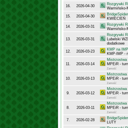
Rozgrywki R
16.
2026-04-30
Warmińsko-
BridgeSpider
15.
2026-04-30
KWIECIEŃ
Rozgrywki R
14.
2026-03-31
Warmińsko-
Rozgrywki R
13.
2026-03-31
Lubelski WZ
dodatkowe
KMP na IMP 
12.
2026-03-23
KMP-IMP - 
Mistrzostwa
11.
2026-03-14
MPEiR - turn
Zamość
Mistrzostwa
10.
2026-03-13
MPEiR - turn
Zamość
Mistrzostwa
9.
2026-03-12
MPEiR - tur
Zamość
Mistrzostwa
8.
2026-03-11
MPEiR - turn
Zamość
BridgeSpider
7.
2026-02-28
LUTY