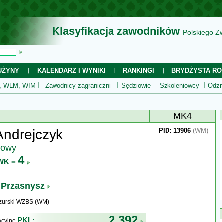
Klasyfikacja zawodników
Polskiego Z
UŻYNY
KALENDARZ I WYNIKI
RANKINGI
BRYDŻYSTA RO
 WLM, WIM
Zawodnicy zagraniczni
Sędziowie
Szkoleniowcy
Odzn
MK4
Andrejczyk
PID: 13906
(WM)
jowy
4
WK =
Przasnysz
zurski WZBS (WM)
2 392
PKL:
kacyjne