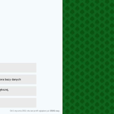
atora bazy danych
ększej,
Od 1 stycznia 2011 roku ten profil oglądano już
13141 razy
.