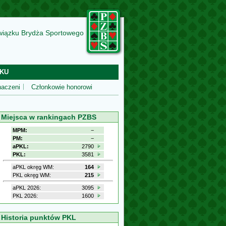
wiązku Brydża Sportowego
KU
aczeni
Członkowie honorowi
Miejsca w rankingach PZBS
MPM:
−
PM:
−
aPKL:
2790
PKL:
3581
aPKL okręg WM:
164
PKL okręg WM:
215
aPKL 2026:
3095
PKL 2026:
1600
Historia punktów PKL