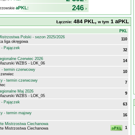
246
aPKL:
trzowskie
484 PKL,
1 aPKL
Łącznie:
w tym
j
PKL
istrzostwa Polski - sezon 2025/2026
110
a liga okręgowa
 - Pajączek
32
egionalne Czerwiec 2026
14
Mazurski WZBS - LOK_06
- termin czerwcowy
10
zerwiec
 - termin czerwcowy
7
iec
egionalne Maj 2026
9
Mazurski WZBS - LOK_05
 - Pajączek
63
 - termin majowy
16
te Mistrzostwa Ciechanowa
1
te Mistrzostwa Ciechanowa