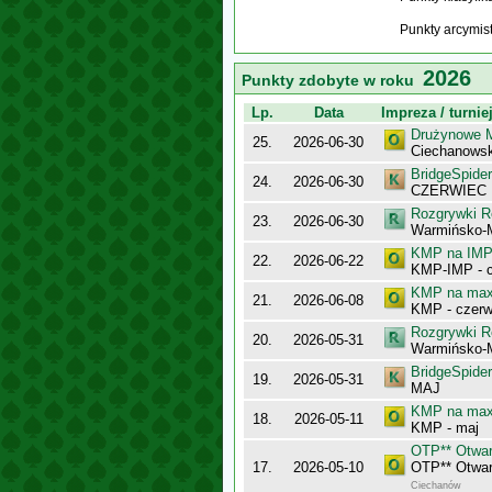
Punkty arcymis
2026
Punkty zdobyte w roku
Lp.
Data
Impreza / turnie
Drużynowe M
25.
2026-06-30
Ciechanowsk
BridgeSpider
24.
2026-06-30
CZERWIEC
Rozgrywki R
23.
2026-06-30
Warmińsko-
KMP na IMP 
22.
2026-06-22
KMP-IMP - c
KMP na maxy
21.
2026-06-08
KMP - czerw
Rozgrywki R
20.
2026-05-31
Warmińsko-
BridgeSpider
19.
2026-05-31
MAJ
KMP na maxy
18.
2026-05-11
KMP - maj
OTP** Otwar
17.
2026-05-10
OTP** Otwar
Ciechanów