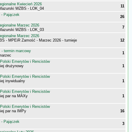
egionalne Kwiecień 2026
11
Mazurski WZBS - LOK_04
 - Pajączek
26
egionalne Marzec 2026
7
Mazurski WZBS - LOK_03
egionalne Marzec 2026
BS - MPEiR Zamość - Marzec 2026 - turnieje
12
- termin marcowy
1
marzec
 Polski Emerytów i Rencistów
iej drużynowy
1
 Polski Emerytów i Rencistów
iej inywidualny
1
 Polski Emerytów i Rencistów
niej par na MAXy
1
 Polski Emerytów i Rencistów
iej par na IMPy
16
 - Pajączek
3