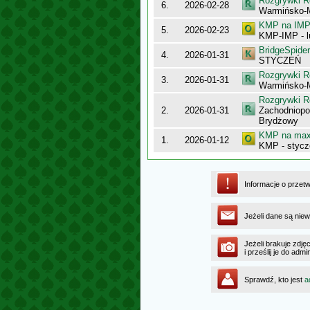
Rozgrywki R
6.
2026-02-28
Warmińsko-
KMP na IMP 
5.
2026-02-23
KMP-IMP - l
BridgeSpider
4.
2026-01-31
STYCZEŃ
Rozgrywki R
3.
2026-01-31
Warmińsko-
Rozgrywki R
2.
2026-01-31
Zachodniop
Brydżowy
KMP na maxy
1.
2026-01-12
KMP - stycz
Informacje o przet
Jeżeli dane są niew
Jeżeli brakuje zdję
i prześlij je do a
Sprawdź, kto jest
a