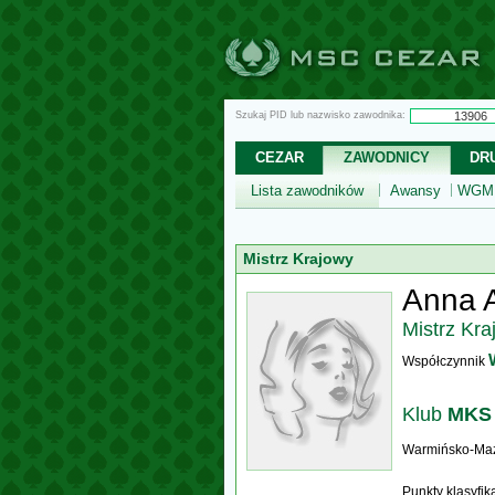
Szukaj PID lub nazwisko zawodnika:
CEZAR
ZAWODNICY
DR
Lista zawodników
Awansy
WGM,
Mistrz Krajowy
Anna 
Mistrz Kra
Współczynnik
Klub
MKS 
Warmińsko-Ma
Punkty klasyfi