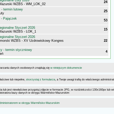
egionalne Luty 2026
24
Mazurski WZBS - WM_LOK_02
- termin lutowy
25
uty
 - Pajączek
53
egionalne Styczeń 2026
15
Mazurski WZBS - LOK_1
egionalne Styczeń 2026
omorski WZBS - XV Uzdrowiskowy Kongres
22
 - termin styczniowy
4
eń
warzaniu danych osobowych znajdują się
w niniejszym dokumencie
łaściwe lub niepełne,
skorzystaj z formularza
, a Twoje uwagi trafią do właściwego administr
cia lub jest niewłaściwe przygotuj zdjęcie w formacie JPG, w rozdzielczości 130x160px lub wi
dministratora bazy danych w okręgu Warmińsko-Mazurskim
dministratorem w okręgu Warmińsko-Mazurskim