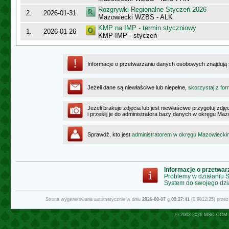
Rozgrywki Regionalne Styczeń 2026
2.
2026-01-31
Mazowiecki WZBS - ALK
KMP na IMP - termin styczniowy
1.
2026-01-26
KMP-IMP - styczeń
Informacje o przetwarzaniu danych osobowych znajdują
Jeżeli dane są niewłaściwe lub niepełne,
skorzystaj z for
Jeżeli brakuje zdjęcia lub jest niewłaściwe przygotuj zd
i prześlij je do administratora bazy danych w okręgu Ma
Sprawdź, kto jest
administratorem w okręgu Mazowiecki
Informacje o przetwa
Problemy w działaniu
System do swojego dzi
Strona wygenerowana automatycznie w dniu
2026-08-07
g.
09:27:41
(0.9812/25) prze
© 2003-2026
MSC.COM.