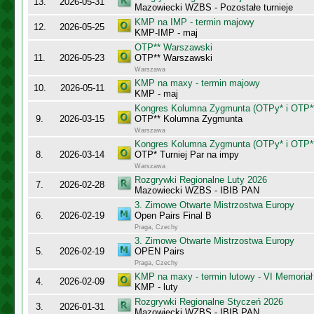
13.
2026-05-31
Mazowiecki WZBS - Pozostałe turnieje
KMP na IMP - termin majowy
12.
2026-05-25
KMP-IMP - maj
OTP** Warszawski
11.
2026-05-23
OTP** Warszawski
Warszawa
KMP na maxy - termin majowy
10.
2026-05-11
KMP - maj
Kongres Kolumna Zygmunta (OTPy* i OTP*
9.
2026-03-15
OTP** Kolumna Zygmunta
Warszawa
Kongres Kolumna Zygmunta (OTPy* i OTP*
8.
2026-03-14
OTP* Turniej Par na impy
Warszawa
Rozgrywki Regionalne Luty 2026
7.
2026-02-28
Mazowiecki WZBS - IBIB PAN
3. Zimowe Otwarte Mistrzostwa Europy
6.
2026-02-19
Open Pairs Final B
Praga, Czechy
3. Zimowe Otwarte Mistrzostwa Europy
5.
2026-02-19
OPEN Pairs
Praga, Czechy
KMP na maxy - termin lutowy - VI Memoriał
4.
2026-02-09
KMP - luty
Rozgrywki Regionalne Styczeń 2026
3.
2026-01-31
Mazowiecki WZBS - IBIB PAN