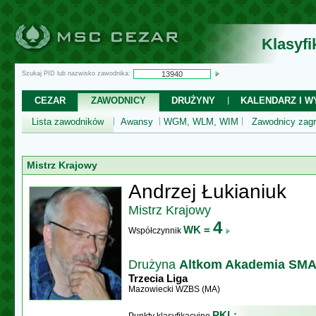
Klasyf
Szukaj PID lub nazwisko zawodnika:
CEZAR
ZAWODNICY
DRUŻYNY
KALENDARZ I WY
Lista zawodników
Awansy
WGM, WLM, WIM
Zawodnicy zagr
Mistrz Krajowy
Andrzej Łukianiuk
Mistrz Krajowy
4
WK =
Współczynnik
Drużyna
Altkom Akademia SM
Trzecia Liga
Mazowiecki WZBS (MA)
PKL: