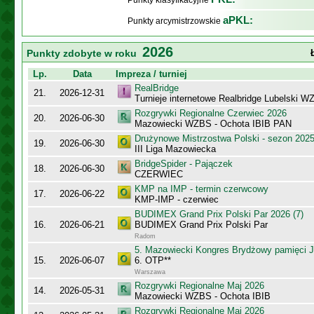
Punkty klasyfikacyjne
aPKL:
Punkty arcymistrzowskie
2026
Punkty zdobyte w roku
Lp.
Data
Impreza / turniej
RealBridge
21.
2026-12-31
Turnieje internetowe Realbridge Lubelski W
Rozgrywki Regionalne Czerwiec 2026
20.
2026-06-30
Mazowiecki WZBS - Ochota IBIB PAN
Drużynowe Mistrzostwa Polski - sezon 202
19.
2026-06-30
III Liga Mazowiecka
BridgeSpider - Pajączek
18.
2026-06-30
CZERWIEC
KMP na IMP - termin czerwcowy
17.
2026-06-22
KMP-IMP - czerwiec
BUDIMEX Grand Prix Polski Par 2026 (7)
16.
2026-06-21
BUDIMEX Grand Prix Polski Par
Radom
5. Mazowiecki Kongres Brydżowy pamięci J
15.
2026-06-07
6. OTP**
Warszawa
Rozgrywki Regionalne Maj 2026
14.
2026-05-31
Mazowiecki WZBS - Ochota IBIB
Rozgrywki Regionalne Maj 2026