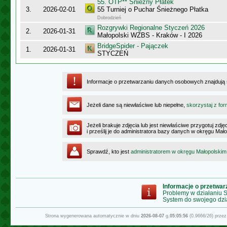
55. OTP** Śnieżny Płatek
3.
2026-02-01
55 Turniej o Puchar Śnieżnego Płatka
Dobrodzień
Rozgrywki Regionalne Styczeń 2026
2.
2026-01-31
Małopolski WZBS - Kraków - I 2026
BridgeSpider - Pajączek
1.
2026-01-31
STYCZEŃ
Informacje o przetwarzaniu danych osobowych znajdują
Jeżeli dane są niewłaściwe lub niepełne,
skorzystaj z for
Jeżeli brakuje zdjęcia lub jest niewłaściwe przygotuj zd
i prześlij je do administratora bazy danych w okręgu Mał
Sprawdź, kto jest
administratorem w okręgu Małopolskim
Informacje o przetwa
Problemy w działaniu
System do swojego dzi
Strona wygenerowana automatycznie w dniu
2026-08-07
g.
05:05:56
(0.9666/26) prze