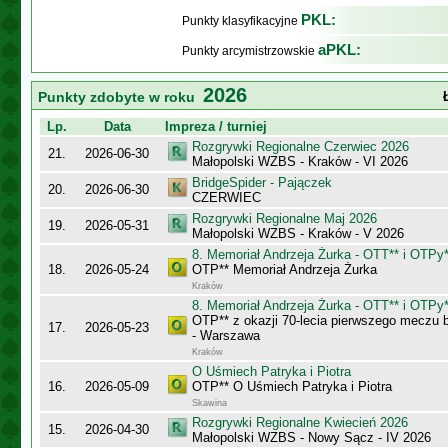
PKL:
Punkty klasyfikacyjne
aPKL:
Punkty arcymistrzowskie
2026
Punkty zdobyte w roku
Lp.
Data
Impreza / turniej
Rozgrywki Regionalne Czerwiec 2026
21.
2026-06-30
Małopolski WZBS - Kraków - VI 2026
BridgeSpider - Pajączek
20.
2026-06-30
CZERWIEC
Rozgrywki Regionalne Maj 2026
19.
2026-05-31
Małopolski WZBS - Kraków - V 2026
8. Memoriał Andrzeja Żurka - OTT** i OTPy*
18.
2026-05-24
OTP** Memoriał Andrzeja Żurka
Kraków
8. Memoriał Andrzeja Żurka - OTT** i OTPy*
OTP** z okazji 70-lecia pierwszego meczu
17.
2026-05-23
- Warszawa
Kraków
O Uśmiech Patryka i Piotra
16.
2026-05-09
OTP** O Uśmiech Patryka i Piotra
Skawina
Rozgrywki Regionalne Kwiecień 2026
15.
2026-04-30
Małopolski WZBS - Nowy Sącz - IV 2026