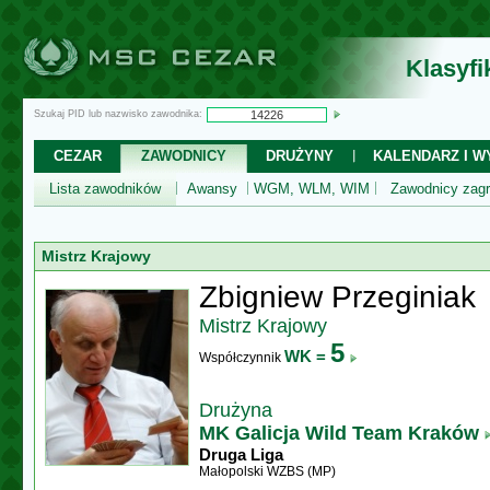
Klasyf
Szukaj PID lub nazwisko zawodnika:
CEZAR
ZAWODNICY
DRUŻYNY
KALENDARZ I WY
Lista zawodników
Awansy
WGM, WLM, WIM
Zawodnicy zagr
Mistrz Krajowy
Zbigniew Przeginiak
Mistrz Krajowy
5
WK =
Współczynnik
Drużyna
MK Galicja Wild Team Kraków
Druga Liga
Małopolski WZBS (MP)