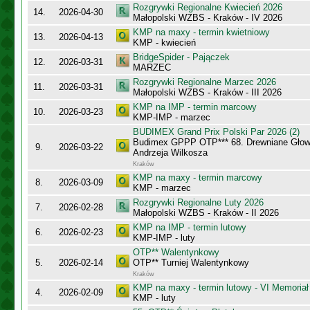
Rozgrywki Regionalne Kwiecień 2026
14.
2026-04-30
Małopolski WZBS - Kraków - IV 2026
KMP na maxy - termin kwietniowy
13.
2026-04-13
KMP - kwiecień
BridgeSpider - Pajączek
12.
2026-03-31
MARZEC
Rozgrywki Regionalne Marzec 2026
11.
2026-03-31
Małopolski WZBS - Kraków - III 2026
KMP na IMP - termin marcowy
10.
2026-03-23
KMP-IMP - marzec
BUDIMEX Grand Prix Polski Par 2026 (2)
Budimex GPPP OTP*** 68. Drewniane Głowy
9.
2026-03-22
Andrzeja Wilkosza
Kraków
KMP na maxy - termin marcowy
8.
2026-03-09
KMP - marzec
Rozgrywki Regionalne Luty 2026
7.
2026-02-28
Małopolski WZBS - Kraków - II 2026
KMP na IMP - termin lutowy
6.
2026-02-23
KMP-IMP - luty
OTP** Walentynkowy
5.
2026-02-14
OTP** Turniej Walentynkowy
Kraków
KMP na maxy - termin lutowy - VI Memoriał
4.
2026-02-09
KMP - luty