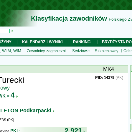
Klasyfikacja zawodników
Polskiego Z
UŻYNY
KALENDARZ I WYNIKI
RANKINGI
BRYDŻYSTA RO
 WLM, WIM
Zawodnicy zagraniczni
Sędziowie
Szkoleniowcy
Odzn
MK4
Turecki
PID: 14379
(PK)
jowy
4
WK =
LETON Podkarpacki
ZBS (PK)
2 921
PKL:
kacyjne