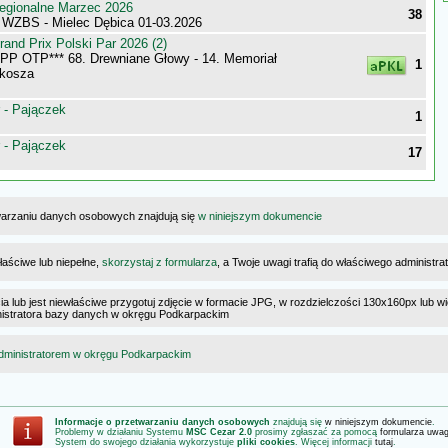
egionalne Marzec 2026
38
 WZBS - Mielec Dębica 01-03.2026
nd Prix Polski Par 2026 (2)
P OTP*** 68. Drewniane Głowy - 14. Memoriał
1
lkosza
 - Pajączek
1
 - Pajączek
17
warzaniu danych osobowych znajdują się
w niniejszym dokumencie
łaściwe lub niepełne,
skorzystaj z formularza
, a Twoje uwagi trafią do właściwego administr
cia lub jest niewłaściwe przygotuj zdjęcie w formacie JPG, w rozdzielczości 130x160px lub wi
ministratora bazy danych w okręgu Podkarpackim
dministratorem w okręgu Podkarpackim
Informacje o przetwarzaniu danych osobowych
znajdują się
w niniejszym dokumencie
.
Problemy w działaniu Systemu
MSC Cezar 2.0
prosimy zgłaszać za pomocą
formularza uwa
System do swojego działania wykorzystuje
pliki cookies
. Więcej informacji
tutaj
.