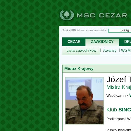
Szukaj PID lub nazwisko zawodnika:
CEZAR
ZAWODNICY
DR
Lista zawodników
Awansy
WGM,
Mistrz Krajowy
Józef 
Mistrz Kra
Współczynnik
Klub
SING
Podkarpacki W
Punkty klasyfi