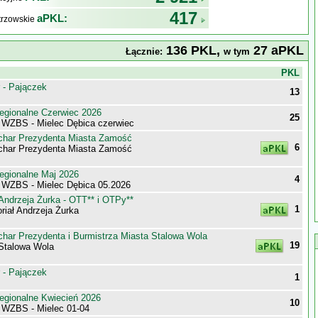
417
aPKL:
trzowskie
136 PKL,
27 aPKL
Łącznie:
w tym
j
PKL
 - Pajączek
13
egionalne Czerwiec 2026
25
 WZBS - Mielec Dębica czerwiec
har Prezydenta Miasta Zamość
6
har Prezydenta Miasta Zamość
egionalne Maj 2026
4
 WZBS - Mielec Dębica 05.2026
Andrzeja Żurka - OTT** i OTPy**
1
iał Andrzeja Żurka
har Prezydenta i Burmistrza Miasta Stalowa Wola
19
Stalowa Wola
 - Pajączek
1
egionalne Kwiecień 2026
10
 WZBS - Mielec 01-04