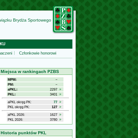
wiązku Brydża Sportowego
KU
aczeni
Członkowie honorowi
Miejsca w rankingach PZBS
MPM:
−
PM:
−
aPKL:
2297
PKL:
3401
aPKL okręg PK:
77
PKL okręg PK:
127
aPKL 2026:
1627
PKL 2026:
3780
Historia punktów PKL