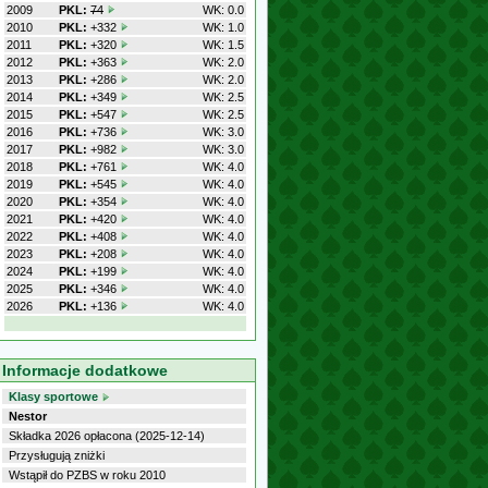
2009
PKL:
74
WK: 0.0
2010
PKL:
+332
WK: 1.0
2011
PKL:
+320
WK: 1.5
2012
PKL:
+363
WK: 2.0
2013
PKL:
+286
WK: 2.0
2014
PKL:
+349
WK: 2.5
2015
PKL:
+547
WK: 2.5
2016
PKL:
+736
WK: 3.0
2017
PKL:
+982
WK: 3.0
2018
PKL:
+761
WK: 4.0
2019
PKL:
+545
WK: 4.0
2020
PKL:
+354
WK: 4.0
2021
PKL:
+420
WK: 4.0
2022
PKL:
+408
WK: 4.0
2023
PKL:
+208
WK: 4.0
2024
PKL:
+199
WK: 4.0
2025
PKL:
+346
WK: 4.0
2026
PKL:
+136
WK: 4.0
Informacje dodatkowe
Klasy sportowe
Nestor
Składka 2026 opłacona (2025-12-14)
Przysługują zniżki
Wstąpił do PZBS w roku 2010