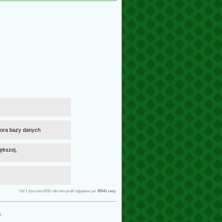
atora bazy danych
ększej,
Od 1 stycznia 2011 roku ten profil oglądano już
38341 razy
.
g
.