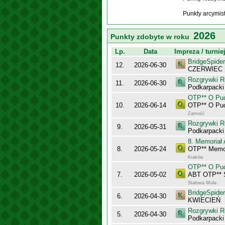
Punkty arcymis
2026
Punkty zdobyte w roku
Lp.
Data
Impreza / turnie
BridgeSpider
12.
2026-06-30
CZERWIEC
Rozgrywki R
11.
2026-06-30
Podkarpacki
OTP** O Puc
10.
2026-06-14
OTP** O Puc
Zamość
Rozgrywki R
9.
2026-05-31
Podkarpacki
8. Memoriał 
8.
2026-05-24
OTP** Memor
Kraków
OTP** O Puc
7.
2026-05-02
ABT OTP** 
Stalowa Wola
BridgeSpider
6.
2026-04-30
KWIECIEŃ
Rozgrywki R
5.
2026-04-30
Podkarpacki