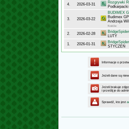
Rozgrywki R
4.
2026-03-31
Podkarpacki
BUDIMEX Gra
Budimex GPP
3.
2026-03-22
Andrzeja Wi
Kraków
BridgeSpider
2.
2026-02-28
LUTY
BridgeSpider
1.
2026-01-31
STYCZEŃ
Informacje o przet
Jeżeli dane są niew
Jeżeli brakuje zdję
i prześlij je do ad
Sprawdź, kto jest
a