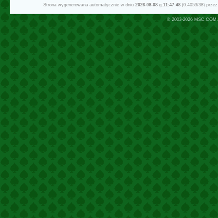
Strona wygenerowana automatycznie w dniu
2026-08-08
g.
11:47:48
(0.4053/38) prze
© 2003-2026
MSC.COM.