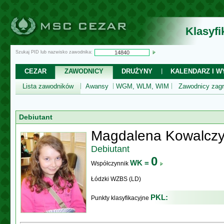
Klasyf
Szukaj PID lub nazwisko zawodnika:
CEZAR
ZAWODNICY
DRUŻYNY
KALENDARZ I WY
Lista zawodników
Awansy
WGM, WLM, WIM
Zawodnicy zagr
Debiutant
Magdalena Kowalcz
Debiutant
0
WK =
Współczynnik
Łódzki WZBS (LD)
PKL:
Punkty klasyfikacyjne