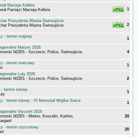
iał Macieja Kellera
1
iał Pamięci Macieja Kellera
har Prezydenta Miasta Świnoujście
2
har Prezydenta Miasta Świnoujście
 - termin majowy
1
egionalne Marzec 2026
morski WZBS - Szczecin, Police, Świnoujście,
4
 - termin marcowy
1
ec
egionalne Luty 2026
morski WZBS - Szczecin, Police, Świnoujście,
2
- termin lutowy
1
uty
 - termin lutowy - VI Memoriał Wojtka Siwca
1
egionalne Styczeń 2026
morski WZBS - Mielno, Koszalin, Karlino,
20
targard
 - termin styczniowy
20
eń