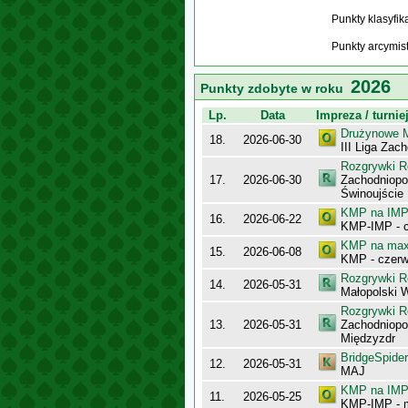
Punkty klasyfi
Punkty arcymis
2026
Punkty zdobyte w roku
Lp.
Data
Impreza / turnie
Drużynowe M
18.
2026-06-30
III Liga Za
Rozgrywki R
17.
2026-06-30
Zachodniopo
Świnoujście
KMP na IMP 
16.
2026-06-22
KMP-IMP - c
KMP na maxy
15.
2026-06-08
KMP - czerw
Rozgrywki R
14.
2026-05-31
Małopolski 
Rozgrywki R
13.
2026-05-31
Zachodniopo
Międzyzdr
BridgeSpider
12.
2026-05-31
MAJ
KMP na IMP 
11.
2026-05-25
KMP-IMP - 