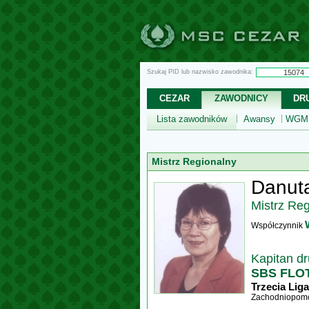
Szukaj PID lub nazwisko zawodnika:
CEZAR
ZAWODNICY
DR
Lista zawodników
Awansy
WGM,
Mistrz Regionalny
Danut
Mistrz Re
Współczynnik
Kapitan d
SBS FLOT
Trzecia Liga
Zachodniopomo