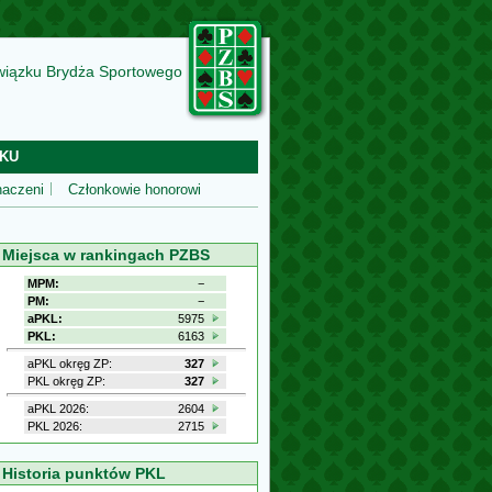
wiązku Brydża Sportowego
KU
aczeni
Członkowie honorowi
Miejsca w rankingach PZBS
MPM:
−
PM:
−
aPKL:
5975
PKL:
6163
aPKL okręg ZP:
327
PKL okręg ZP:
327
aPKL 2026:
2604
PKL 2026:
2715
Historia punktów PKL