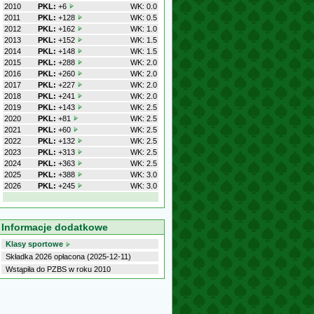
2010
PKL:
+6
WK: 0.0
2011
PKL:
+128
WK: 0.5
2012
PKL:
+162
WK: 1.0
2013
PKL:
+152
WK: 1.5
2014
PKL:
+148
WK: 1.5
2015
PKL:
+288
WK: 2.0
2016
PKL:
+260
WK: 2.0
2017
PKL:
+227
WK: 2.0
2018
PKL:
+241
WK: 2.0
2019
PKL:
+143
WK: 2.5
2020
PKL:
+81
WK: 2.5
2021
PKL:
+60
WK: 2.5
2022
PKL:
+132
WK: 2.5
2023
PKL:
+313
WK: 2.5
2024
PKL:
+363
WK: 2.5
2025
PKL:
+388
WK: 3.0
2026
PKL:
+245
WK: 3.0
Informacje dodatkowe
Klasy sportowe
Składka 2026 opłacona (2025-12-11)
Wstąpiła do PZBS w roku 2010