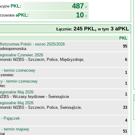
487
PKL:
kacyjne
10
aPKL:
trzowskie
245 PKL,
3 aPKL
Łącznie:
w tym
j
PKL
istrzostwa Polski - sezon 2025/2026
95
chodniopomorska
egionalne Czerwiec 2026
morski WZBS - Szczecin, Police, Międzyzdroje,
6
- termin czerwcowy
1
zerwiec
 - termin czerwcowy
1
iec
egionalne Maj 2026
1
WZBS - Wczasy brydżowe - Świnoujście
egionalne Maj 2026
morski WZBS - Szczecin, Police, Świnoujście,
33
 - Pajączek
4
- termin majowy
51
maj