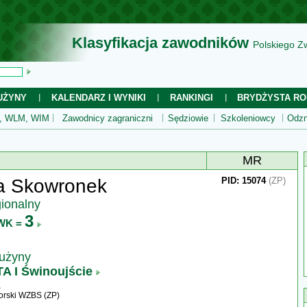
Klasyfikacja zawodników
Polskiego Z
UŻYNY
KALENDARZ I WYNIKI
RANKINGI
BRYDŻYSTA RO
 WLM, WIM
Zawodnicy zagraniczni
Sędziowie
Szkoleniowcy
Odzn
MR
a Skowronek
PID: 15074
(ZP)
gionalny
3
WK =
rużyny
A I Świnoujście
rski WZBS (ZP)