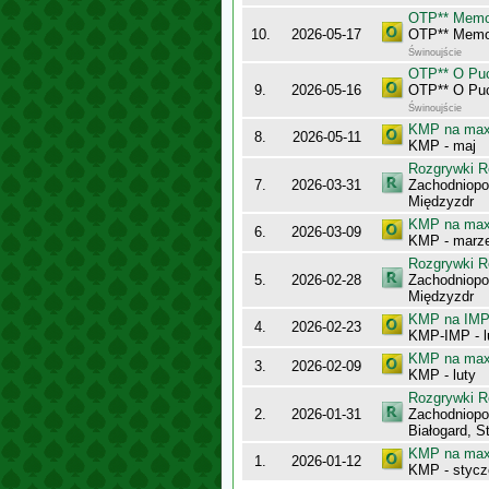
OTP** Memor
10.
2026-05-17
OTP** Memor
Świnoujście
OTP** O Puc
9.
2026-05-16
OTP** O Puc
Świnoujście
KMP na maxy
8.
2026-05-11
KMP - maj
Rozgrywki R
7.
2026-03-31
Zachodniopo
Międzyzdr
KMP na maxy
6.
2026-03-09
KMP - marz
Rozgrywki R
5.
2026-02-28
Zachodniopo
Międzyzdr
KMP na IMP 
4.
2026-02-23
KMP-IMP - l
KMP na maxy
3.
2026-02-09
KMP - luty
Rozgrywki R
2.
2026-01-31
Zachodniopo
Białogard, S
KMP na maxy
1.
2026-01-12
KMP - stycz