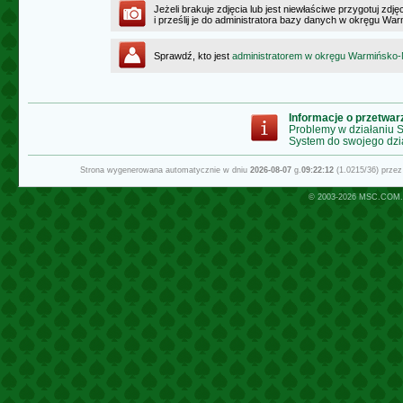
Jeżeli brakuje zdjęcia lub jest niewłaściwe przygotuj zd
i prześlij je do administratora bazy danych w okręgu W
Sprawdź, kto jest
administratorem w okręgu Warmińsko
Informacje o przetwa
Problemy w działaniu
System do swojego dzi
Strona wygenerowana automatycznie w dniu
2026-08-07
g.
09:22:12
(1.0215/36) prze
© 2003-2026
MSC.COM.