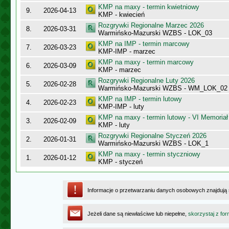
KMP na maxy - termin kwietniowy
9.
2026-04-13
KMP - kwiecień
Rozgrywki Regionalne Marzec 2026
8.
2026-03-31
Warmińsko-Mazurski WZBS - LOK_03
KMP na IMP - termin marcowy
7.
2026-03-23
KMP-IMP - marzec
KMP na maxy - termin marcowy
6.
2026-03-09
KMP - marzec
Rozgrywki Regionalne Luty 2026
5.
2026-02-28
Warmińsko-Mazurski WZBS - WM_LOK_02
KMP na IMP - termin lutowy
4.
2026-02-23
KMP-IMP - luty
KMP na maxy - termin lutowy - VI Memoriał
3.
2026-02-09
KMP - luty
Rozgrywki Regionalne Styczeń 2026
2.
2026-01-31
Warmińsko-Mazurski WZBS - LOK_1
KMP na maxy - termin styczniowy
1.
2026-01-12
KMP - styczeń
Informacje o przetwarzaniu danych osobowych znajdują
Jeżeli dane są niewłaściwe lub niepełne,
skorzystaj z for