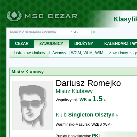
Klasyf
Szukaj PID lub nazwisko zawodnika:
CEZAR
ZAWODNICY
DRUŻYNY
KALENDARZ I WY
Lista zawodników
Awansy
WGM, WLM, WIM
Zawodnicy zagr
Mistrz Klubowy
Dariusz Romejko
Mistrz Klubowy
1.5
WK =
Współczynnik
Klub
Singleton Olsztyn
Warmińsko-Mazurski WZBS (WM)
PKL:
Punkty klasyfikacyjne