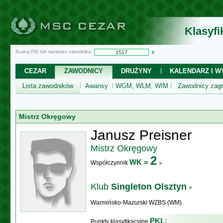
Klasyf
Szukaj PID lub nazwisko zawodnika:
CEZAR
ZAWODNICY
DRUŻYNY
KALENDARZ I WY
Lista zawodników
Awansy
WGM, WLM, WIM
Zawodnicy zagr
Mistrz Okręgowy
Janusz Preisner
Mistrz Okręgowy
2
WK =
Współczynnik
Klub
Singleton Olsztyn
Warmińsko-Mazurski WZBS (WM)
PKL:
Punkty klasyfikacyjne