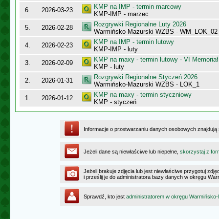
KMP na IMP - termin marcowy
6.
2026-03-23
KMP-IMP - marzec
Rozgrywki Regionalne Luty 2026
5.
2026-02-28
Warmińsko-Mazurski WZBS - WM_LOK_02
KMP na IMP - termin lutowy
4.
2026-02-23
KMP-IMP - luty
KMP na maxy - termin lutowy - VI Memoriał
3.
2026-02-09
KMP - luty
Rozgrywki Regionalne Styczeń 2026
2.
2026-01-31
Warmińsko-Mazurski WZBS - LOK_1
KMP na maxy - termin styczniowy
1.
2026-01-12
KMP - styczeń
Informacje o przetwarzaniu danych osobowych znajdują
Jeżeli dane są niewłaściwe lub niepełne,
skorzystaj z for
Jeżeli brakuje zdjęcia lub jest niewłaściwe przygotuj zd
i prześlij je do administratora bazy danych w okręgu W
Sprawdź, kto jest
administratorem w okręgu Warmińsko