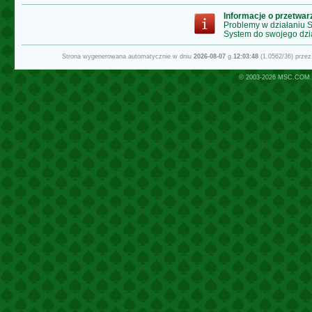
Informacje o przetwa
Problemy w działaniu
System do swojego dzi
Strona wygenerowana automatycznie w dniu
2026-08-07
g.
12:03:48
(1.0562/36) prze
© 2003-2026
MSC.COM.