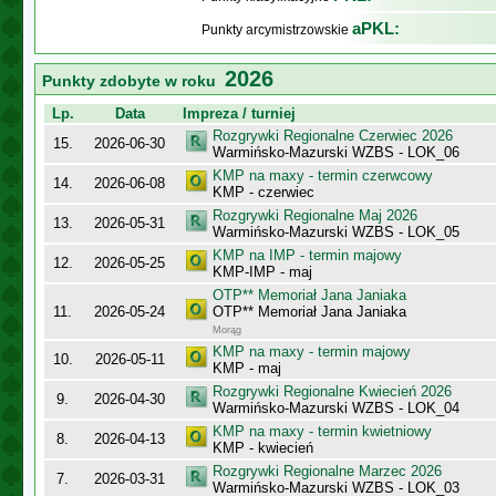
aPKL:
Punkty arcymistrzowskie
2026
Punkty zdobyte w roku
Lp.
Data
Impreza / turniej
Rozgrywki Regionalne Czerwiec 2026
15.
2026-06-30
Warmińsko-Mazurski WZBS - LOK_06
KMP na maxy - termin czerwcowy
14.
2026-06-08
KMP - czerwiec
Rozgrywki Regionalne Maj 2026
13.
2026-05-31
Warmińsko-Mazurski WZBS - LOK_05
KMP na IMP - termin majowy
12.
2026-05-25
KMP-IMP - maj
OTP** Memoriał Jana Janiaka
11.
2026-05-24
OTP** Memoriał Jana Janiaka
Morąg
KMP na maxy - termin majowy
10.
2026-05-11
KMP - maj
Rozgrywki Regionalne Kwiecień 2026
9.
2026-04-30
Warmińsko-Mazurski WZBS - LOK_04
KMP na maxy - termin kwietniowy
8.
2026-04-13
KMP - kwiecień
Rozgrywki Regionalne Marzec 2026
7.
2026-03-31
Warmińsko-Mazurski WZBS - LOK_03