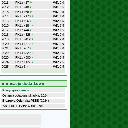
2011
PKL:
+17
WK: 0.0
2012
PKL:
+40
WK: 0.5
2013
PKL:
+66
WK: 0.5
2014
PKL:
+176
WK: 1.0
2015
PKL:
+66
WK: 1.5
2016
PKL:
+184
WK: 1.5
2017
PKL:
139
WK: 1.5
2018
PKL:
+328
WK: 2.0
2019
PKL:
+412
WK: 2.0
2020
PKL:
+272
WK: 2.0
2021
PKL:
+67
WK: 2.0
2022
PKL:
+322
WK: 2.5
2023
PKL:
+308
WK: 2.5
2024
PKL:
+127
WK: 2.5
2025
PKL:
6
WK: 2.5
Informacje dodatkowe
Klasy sportowe
Ostatnia opłacona składka: 2024
Brązowa Odznaka PZBS
(2024)
Wstąpiła do PZBS w roku 2011