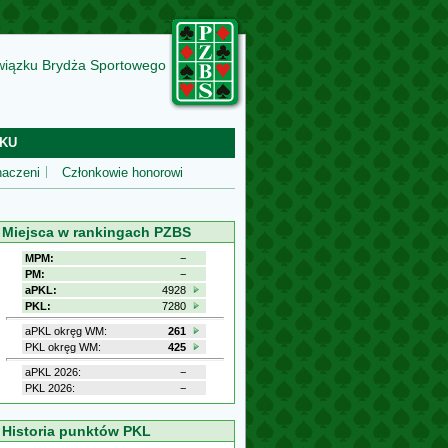
wiązku Brydża Sportowego
KU
aczeni
Członkowie honorowi
Miejsca w rankingach PZBS
MPM:
−
PM:
−
aPKL:
4928
PKL:
7280
aPKL okręg WM:
261
PKL okręg WM:
425
aPKL 2026:
−
PKL 2026:
−
Historia punktów PKL