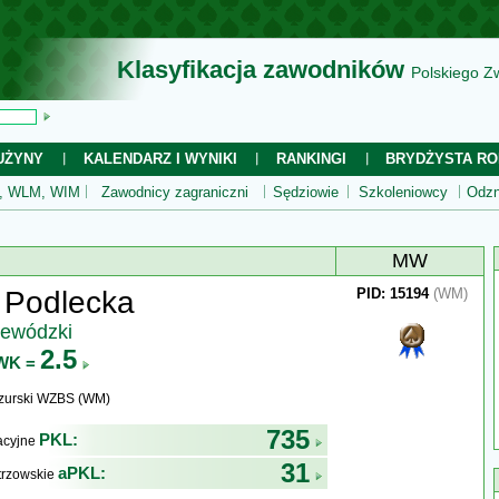
Klasyfikacja zawodników
Polskiego Z
UŻYNY
KALENDARZ I WYNIKI
RANKINGI
BRYDŻYSTA RO
 WLM, WIM
Zawodnicy zagraniczni
Sędziowie
Szkoleniowcy
Odzn
MW
 Podlecka
PID: 15194
(WM)
jewódzki
2.5
WK =
zurski WZBS (WM)
735
PKL:
kacyjne
31
aPKL:
trzowskie