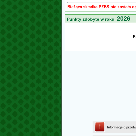
Bieżąca składka PZBS nie została o
2026
Punkty zdobyte w roku
B
Informacje o przet