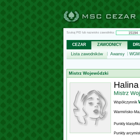
Szukaj PID lub nazwisko zawodnika:
CEZAR
ZAWODNICY
DR
Lista zawodników
Awansy
WGM,
Mistrz Wojewódzki
Halina
Mistrz Wo
Współczynnik
Warmińsko-Ma
Punkty klasyfi
Punkty arcymis