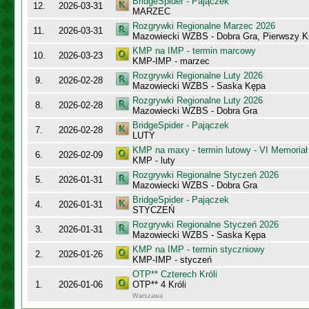
BridgeSpider - Pajączek
12.
2026-03-31
MARZEC
Rozgrywki Regionalne Marzec 2026
11.
2026-03-31
Mazowiecki WZBS - Dobra Gra, Pierwszy K
KMP na IMP - termin marcowy
10.
2026-03-23
KMP-IMP - marzec
Rozgrywki Regionalne Luty 2026
9.
2026-02-28
Mazowiecki WZBS - Saska Kępa
Rozgrywki Regionalne Luty 2026
8.
2026-02-28
Mazowiecki WZBS - Dobra Gra
BridgeSpider - Pajączek
7.
2026-02-28
LUTY
KMP na maxy - termin lutowy - VI Memoriał
6.
2026-02-09
KMP - luty
Rozgrywki Regionalne Styczeń 2026
5.
2026-01-31
Mazowiecki WZBS - Dobra Gra
BridgeSpider - Pajączek
4.
2026-01-31
STYCZEŃ
Rozgrywki Regionalne Styczeń 2026
3.
2026-01-31
Mazowiecki WZBS - Saska Kępa
KMP na IMP - termin styczniowy
2.
2026-01-26
KMP-IMP - styczeń
OTP** Czterech Króli
1.
2026-01-06
OTP** 4 Króli
Warszawa