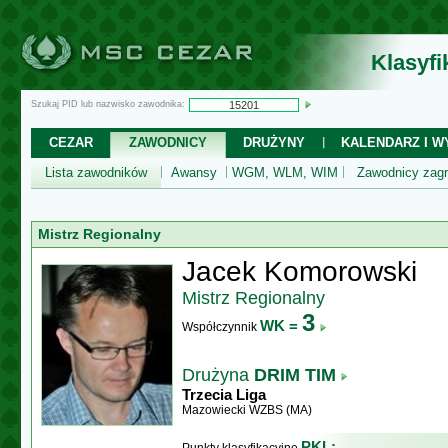
Klasyf
Szukaj PID lub nazwisko zawodnika:
CEZAR
ZAWODNICY
DRUŻYNY
KALENDARZ I WY
Lista zawodników
Awansy
WGM, WLM, WIM
Zawodnicy zagr
Mistrz Regionalny
Jacek Komorowski
Mistrz Regionalny
3
WK =
Współczynnik
Drużyna
DRIM TIM
Trzecia Liga
Mazowiecki WZBS (MA)
PKL: