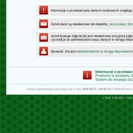
Informacje o przetwarzaniu danych osobowych znajdują
Jeżeli dane są niewłaściwe lub niepełne,
skorzystaj z for
Jeżeli brakuje zdjęcia lub jest niewłaściwe przygotuj zd
i prześlij je do administratora bazy danych w okręgu Ma
Sprawdź, kto jest
administratorem w okręgu Mazowiecki
Informacje o przetwa
Problemy w działaniu
System do swojego dzi
Strona wygenerowana automatycznie w dniu
2026-08-07
g.
09:41:12
(0.9904/28) prze
© 2003-2026
MSC.COM.