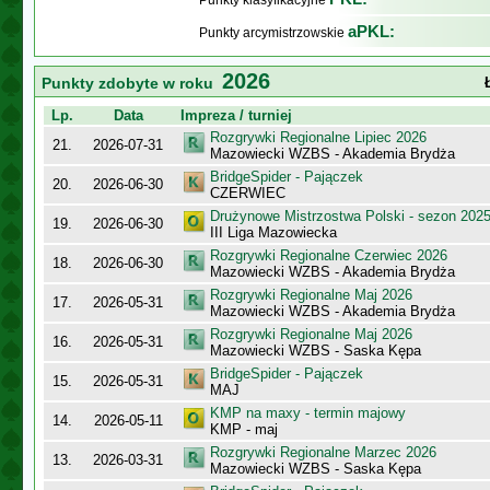
Punkty klasyfikacyjne
aPKL:
Punkty arcymistrzowskie
2026
Punkty zdobyte w roku
Lp.
Data
Impreza / turniej
Rozgrywki Regionalne Lipiec 2026
21.
2026-07-31
Mazowiecki WZBS - Akademia Brydża
BridgeSpider - Pajączek
20.
2026-06-30
CZERWIEC
Drużynowe Mistrzostwa Polski - sezon 202
19.
2026-06-30
III Liga Mazowiecka
Rozgrywki Regionalne Czerwiec 2026
18.
2026-06-30
Mazowiecki WZBS - Akademia Brydża
Rozgrywki Regionalne Maj 2026
17.
2026-05-31
Mazowiecki WZBS - Akademia Brydża
Rozgrywki Regionalne Maj 2026
16.
2026-05-31
Mazowiecki WZBS - Saska Kępa
BridgeSpider - Pajączek
15.
2026-05-31
MAJ
KMP na maxy - termin majowy
14.
2026-05-11
KMP - maj
Rozgrywki Regionalne Marzec 2026
13.
2026-03-31
Mazowiecki WZBS - Saska Kępa