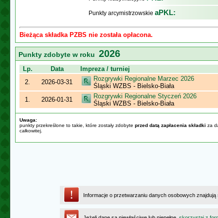
aPKL:
Punkty arcymistrzowskie
Bieżąca składka PZBS nie została opłacona.
2026
Punkty zdobyte w roku
Lp.
Data
Impreza / turniej
Rozgrywki Regionalne Marzec 2026
2.
2026-03-31
Śląski WZBS - Bielsko-Biała
Rozgrywki Regionalne Styczeń 2026
1.
2026-01-31
Śląski WZBS - Bielsko-Biała
Uwaga:
punkty przekreślone to takie, które zostały zdobyte
przed datą zapłacenia składki
za da
całkowitej.
Informacje o przetwarzaniu danych osobowych znajdują
Jeżeli dane są niewłaściwe lub niepełne,
skorzystaj z for