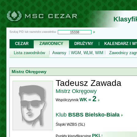
Klasyf
Szukaj PID lub nazwisko zawodnika:
CEZAR
ZAWODNICY
DRUŻYNY
KALENDARZ I WY
Lista zawodników
Awansy
WGM, WLM, WIM
Zawodnicy zagr
Mistrz Okręgowy
Tadeusz Zawada
Mistrz Okręgowy
2
WK =
Współczynnik
Klub
BSBS Bielsko-Biała
Śląski WZBS (SL)
PKL:
Punkty klasyfikacyjne