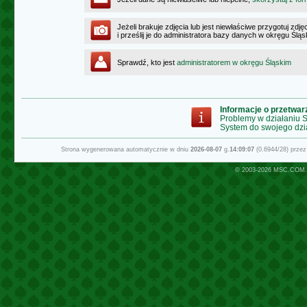
Jeżeli brakuje zdjęcia lub jest niewłaściwe przygotuj zd
i prześlij je do administratora bazy danych w okręgu Ślą
Sprawdź, kto jest
administratorem w okręgu Śląskim
Informacje o przetwa
Problemy w działaniu
System do swojego dzi
Strona wygenerowana automatycznie w dniu
2026-08-07
g.
14:09:07
(0.6944/28) prze
© 2003-2026
MSC.COM.