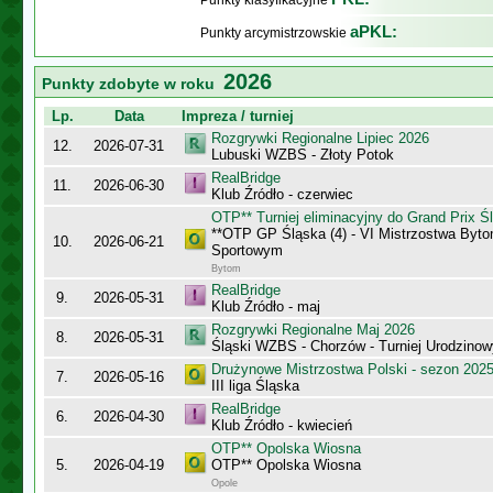
Punkty klasyfikacyjne
aPKL:
Punkty arcymistrzowskie
2026
Punkty zdobyte w roku
Lp.
Data
Impreza / turniej
Rozgrywki Regionalne Lipiec 2026
12.
2026-07-31
Lubuski WZBS - Złoty Potok
RealBridge
11.
2026-06-30
Klub Źródło - czerwiec
OTP** Turniej eliminacyjny do Grand Prix Ś
**OTP GP Śląska (4) - VI Mistrzostwa Byt
10.
2026-06-21
Sportowym
Bytom
RealBridge
9.
2026-05-31
Klub Źródło - maj
Rozgrywki Regionalne Maj 2026
8.
2026-05-31
Śląski WZBS - Chorzów - Turniej Urodzinow
Drużynowe Mistrzostwa Polski - sezon 202
7.
2026-05-16
III liga Śląska
RealBridge
6.
2026-04-30
Klub Źródło - kwiecień
OTP** Opolska Wiosna
5.
2026-04-19
OTP** Opolska Wiosna
Opole