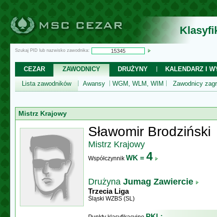
Klasyf
Szukaj PID lub nazwisko zawodnika:
CEZAR
ZAWODNICY
DRUŻYNY
KALENDARZ I WY
Lista zawodników
Awansy
WGM, WLM, WIM
Zawodnicy zagr
Mistrz Krajowy
Sławomir Brodziński
Mistrz Krajowy
4
WK =
Współczynnik
Drużyna
Jumag Zawiercie
Trzecia Liga
Śląski WZBS (SL)
PKL: