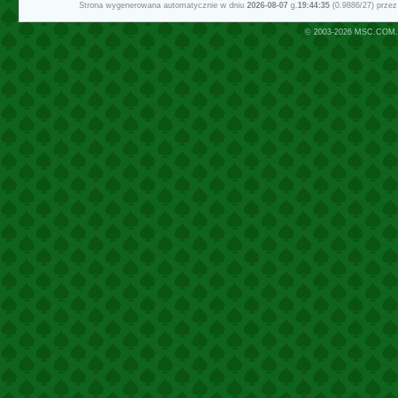
Strona wygenerowana automatycznie w dniu
2026-08-07
g.
19:44:35
(0.9886/27) prze
© 2003-2026
MSC.COM.