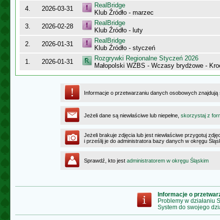
RealBridge
4.
2026-03-31
Klub Źródło - marzec
RealBridge
3.
2026-02-28
Klub Źródło - luty
RealBridge
2.
2026-01-31
Klub Źródło - styczeń
Rozgrywki Regionalne Styczeń 2026
1.
2026-01-31
Małopolski WZBS - Wczasy brydżowe - Kr
Informacje o przetwarzaniu danych osobowych znajdują
Jeżeli dane są niewłaściwe lub niepełne,
skorzystaj z for
Jeżeli brakuje zdjęcia lub jest niewłaściwe przygotuj zd
i prześlij je do administratora bazy danych w okręgu Ślą
Sprawdź, kto jest
administratorem w okręgu Śląskim
Informacje o przetwa
Problemy w działaniu
System do swojego dzi