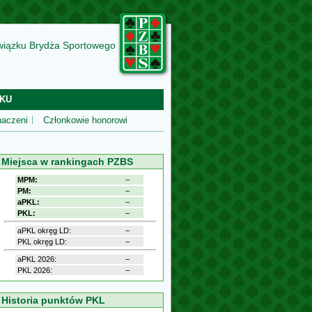
wiązku Brydża Sportowego
KU
aczeni
Członkowie honorowi
Miejsca w rankingach PZBS
MPM:
−
PM:
−
aPKL:
−
PKL:
−
aPKL okręg LD:
−
PKL okręg LD:
−
aPKL 2026:
−
PKL 2026:
−
Historia punktów PKL