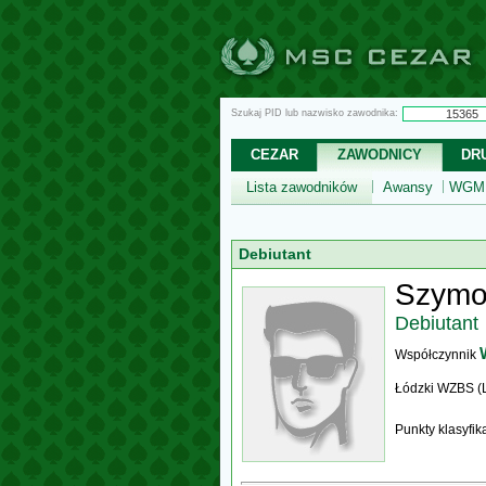
Szukaj PID lub nazwisko zawodnika:
CEZAR
ZAWODNICY
DR
Lista zawodników
Awansy
WGM,
Debiutant
Szymo
Debiutant
Współczynnik
Łódzki WZBS (
Punkty klasyfi