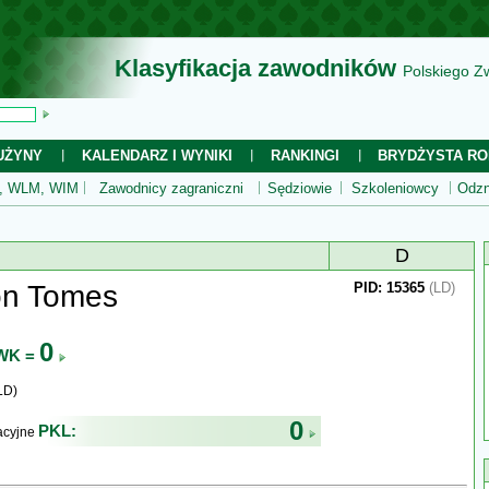
Klasyfikacja zawodników
Polskiego Z
UŻYNY
KALENDARZ I WYNIKI
RANKINGI
BRYDŻYSTA RO
 WLM, WIM
Zawodnicy zagraniczni
Sędziowie
Szkoleniowcy
Odzn
D
n Tomes
PID: 15365
(LD)
0
WK =
LD)
0
PKL:
kacyjne