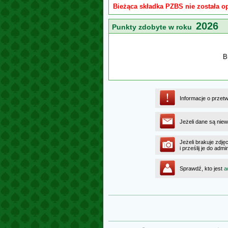
Bieżąca składka PZBS nie została o
2026
Punkty zdobyte w roku
B
Informacje o przet
Jeżeli dane są niew
Jeżeli brakuje zdję
i prześlij je do ad
Sprawdź, kto jest
a