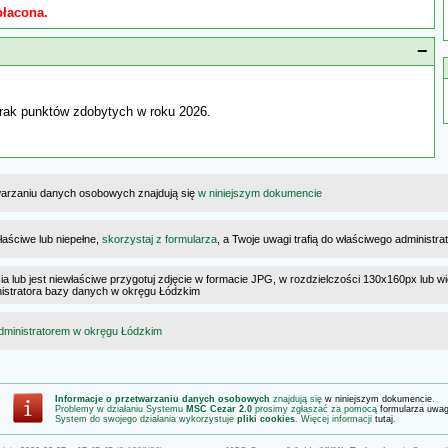
płacona.
−
rak punktów zdobytych w roku 2026.
warzaniu danych osobowych znajdują się
w niniejszym dokumencie
łaściwe lub niepełne,
skorzystaj z formularza
, a Twoje uwagi trafią do właściwego administr
cia lub jest niewłaściwe przygotuj zdjęcie w formacie JPG, w rozdzielczości 130x160px lub wi
ministratora bazy danych w okręgu Łódzkim
dministratorem w okręgu Łódzkim
Informacje o przetwarzaniu danych osobowych
znajdują się
w niniejszym dokumencie
.
Problemy w działaniu Systemu
MSC Cezar 2.0
prosimy zgłaszać za pomocą
formularza uwa
System do swojego działania wykorzystuje
pliki cookies
. Więcej informacji
tutaj
.