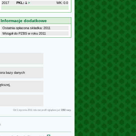
2017
PKL:
1
WK: 0.0
Informacje dodatkowe
Ostatnia opłacona składka: 2011
Wstąpił do PZBS w roku 2011
atora bazy danych
ększej,
Od 1 stycznia 2011 roku ten profil oglądano już
1382 razy
.
g
.