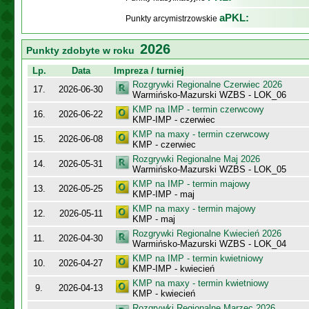
aPKL:
Punkty arcymistrzowskie
2026
Punkty zdobyte w roku
Lp.
Data
Impreza / turniej
Rozgrywki Regionalne Czerwiec 2026
17.
2026-06-30
Warmińsko-Mazurski WZBS - LOK_06
KMP na IMP - termin czerwcowy
16.
2026-06-22
KMP-IMP - czerwiec
KMP na maxy - termin czerwcowy
15.
2026-06-08
KMP - czerwiec
Rozgrywki Regionalne Maj 2026
14.
2026-05-31
Warmińsko-Mazurski WZBS - LOK_05
KMP na IMP - termin majowy
13.
2026-05-25
KMP-IMP - maj
KMP na maxy - termin majowy
12.
2026-05-11
KMP - maj
Rozgrywki Regionalne Kwiecień 2026
11.
2026-04-30
Warmińsko-Mazurski WZBS - LOK_04
KMP na IMP - termin kwietniowy
10.
2026-04-27
KMP-IMP - kwiecień
KMP na maxy - termin kwietniowy
9.
2026-04-13
KMP - kwiecień
Rozgrywki Regionalne Marzec 2026