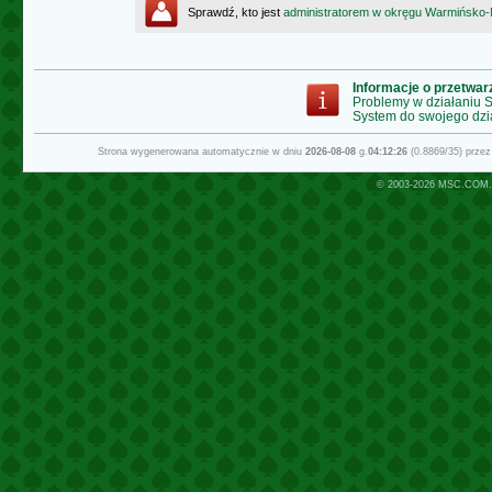
Sprawdź, kto jest
administratorem w okręgu Warmińsko
Informacje o przetwa
Problemy w działaniu
System do swojego dzi
Strona wygenerowana automatycznie w dniu
2026-08-08
g.
04:12:26
(0.8869/35) prze
© 2003-2026
MSC.COM.