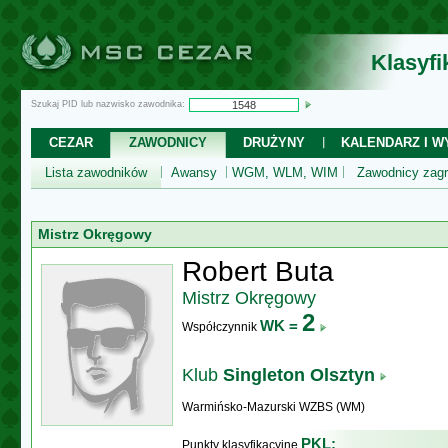
Klasyf
Szukaj PID lub nazwisko zawodnika:
CEZAR
ZAWODNICY
DRUŻYNY
KALENDARZ I WY
Lista zawodników
Awansy
WGM, WLM, WIM
Zawodnicy zagr
Mistrz Okręgowy
Robert Buta
Mistrz Okręgowy
2
WK =
Współczynnik
Klub
Singleton Olsztyn
Warmińsko-Mazurski WZBS (WM)
PKL:
Punkty klasyfikacyjne