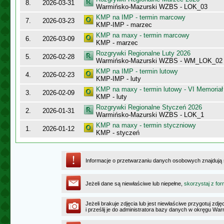
8.
2026-03-31
Warmińsko-Mazurski WZBS - LOK_03
KMP na IMP - termin marcowy
7.
2026-03-23
KMP-IMP - marzec
KMP na maxy - termin marcowy
6.
2026-03-09
KMP - marzec
Rozgrywki Regionalne Luty 2026
5.
2026-02-28
Warmińsko-Mazurski WZBS - WM_LOK_02
KMP na IMP - termin lutowy
4.
2026-02-23
KMP-IMP - luty
KMP na maxy - termin lutowy - VI Memoriał
3.
2026-02-09
KMP - luty
Rozgrywki Regionalne Styczeń 2026
2.
2026-01-31
Warmińsko-Mazurski WZBS - LOK_1
KMP na maxy - termin styczniowy
1.
2026-01-12
KMP - styczeń
Informacje o przetwarzaniu danych osobowych znajdują
Jeżeli dane są niewłaściwe lub niepełne,
skorzystaj z for
Jeżeli brakuje zdjęcia lub jest niewłaściwe przygotuj zd
i prześlij je do administratora bazy danych w okręgu W