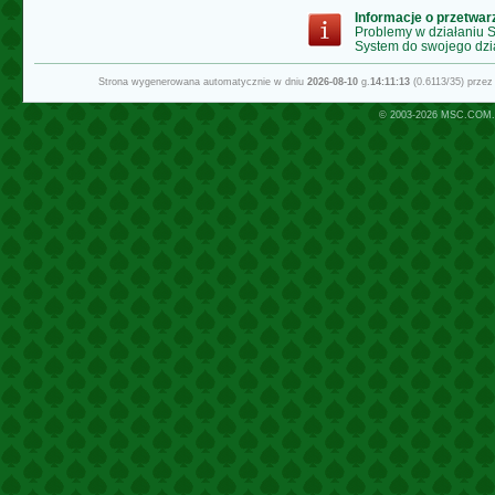
Informacje o przetwa
Problemy w działaniu
System do swojego dzi
Strona wygenerowana automatycznie w dniu
2026-08-10
g.
14:11:13
(0.6113/35) prze
© 2003-2026
MSC.COM.