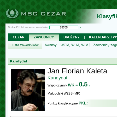
Klasyf
Szukaj PID lub nazwisko zawodnika:
CEZAR
ZAWODNICY
DRUŻYNY
KALENDARZ I WY
Lista zawodników
Awansy
WGM, WLM, WIM
Zawodnicy zagr
Kandydat
Jan Florian Kaleta
Kandydat
0.5
WK =
Współczynnik
Małopolski WZBS (MP)
PKL:
Punkty klasyfikacyjne