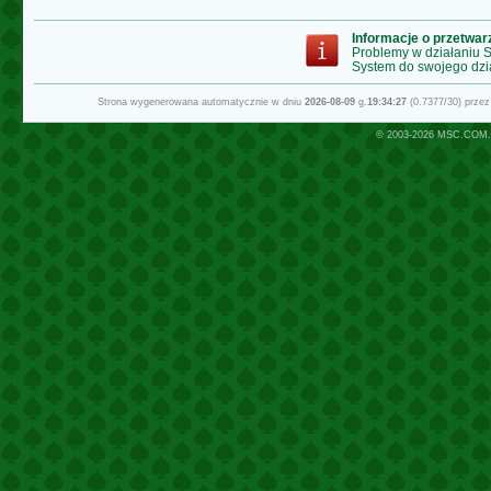
Informacje o przetwa
Problemy w działaniu
System do swojego dzi
Strona wygenerowana automatycznie w dniu
2026-08-09
g.
19:34:27
(0.7377/30) prze
© 2003-2026
MSC.COM.