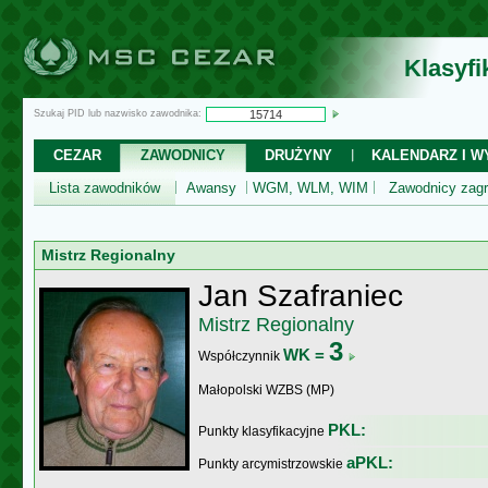
Klasyf
Szukaj PID lub nazwisko zawodnika:
CEZAR
ZAWODNICY
DRUŻYNY
KALENDARZ I WY
Lista zawodników
Awansy
WGM, WLM, WIM
Zawodnicy zagr
Mistrz Regionalny
Jan Szafraniec
Mistrz Regionalny
3
WK =
Współczynnik
Małopolski WZBS (MP)
PKL:
Punkty klasyfikacyjne
aPKL:
Punkty arcymistrzowskie