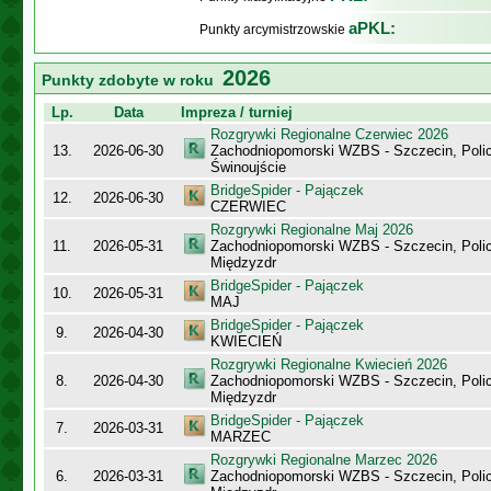
aPKL:
Punkty arcymistrzowskie
2026
Punkty zdobyte w roku
Lp.
Data
Impreza / turniej
Rozgrywki Regionalne Czerwiec 2026
13.
2026-06-30
Zachodniopomorski WZBS - Szczecin, Polic
Świnoujście
BridgeSpider - Pajączek
12.
2026-06-30
CZERWIEC
Rozgrywki Regionalne Maj 2026
11.
2026-05-31
Zachodniopomorski WZBS - Szczecin, Polic
Międzyzdr
BridgeSpider - Pajączek
10.
2026-05-31
MAJ
BridgeSpider - Pajączek
9.
2026-04-30
KWIECIEŃ
Rozgrywki Regionalne Kwiecień 2026
8.
2026-04-30
Zachodniopomorski WZBS - Szczecin, Polic
Międzyzdr
BridgeSpider - Pajączek
7.
2026-03-31
MARZEC
Rozgrywki Regionalne Marzec 2026
6.
2026-03-31
Zachodniopomorski WZBS - Szczecin, Polic