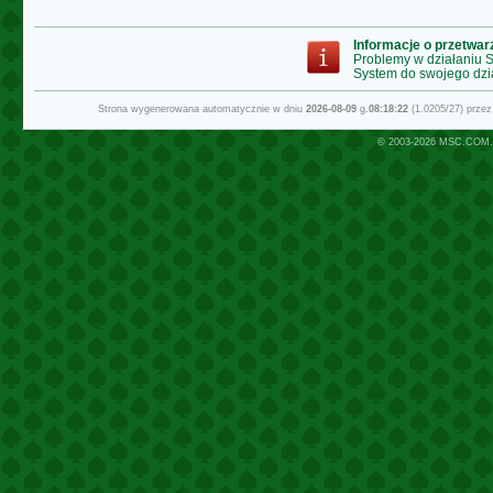
Informacje o przetwa
Problemy w działaniu
System do swojego dzi
Strona wygenerowana automatycznie w dniu
2026-08-09
g.
08:18:22
(1.0205/27) prze
© 2003-2026
MSC.COM.