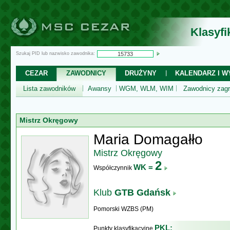
Klasyf
Szukaj PID lub nazwisko zawodnika:
CEZAR
ZAWODNICY
DRUŻYNY
KALENDARZ I WY
Lista zawodników
Awansy
WGM, WLM, WIM
Zawodnicy zagr
Mistrz Okręgowy
Maria Domagałło
Mistrz Okręgowy
2
WK =
Współczynnik
Klub
GTB Gdańsk
Pomorski WZBS (PM)
PKL:
Punkty klasyfikacyjne