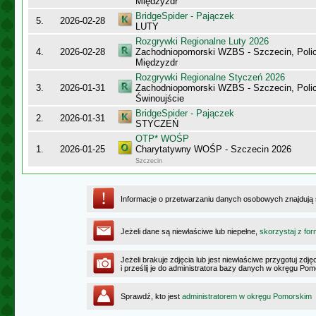
Międzyzdr
BridgeSpider - Pajączek
5.
2026-02-28
LUTY
Rozgrywki Regionalne Luty 2026
4.
2026-02-28
Zachodniopomorski WZBS - Szczecin, Polic
Międzyzdr
Rozgrywki Regionalne Styczeń 2026
3.
2026-01-31
Zachodniopomorski WZBS - Szczecin, Polic
Świnoujście
BridgeSpider - Pajączek
2.
2026-01-31
STYCZEŃ
OTP* WOŚP
1.
2026-01-25
Charytatywny WOŚP - Szczecin 2026
Szczecin
Informacje o przetwarzaniu danych osobowych znajdują
Jeżeli dane są niewłaściwe lub niepełne,
skorzystaj z for
Jeżeli brakuje zdjęcia lub jest niewłaściwe przygotuj zd
i prześlij je do administratora bazy danych w okręgu Po
Sprawdź, kto jest
administratorem w okręgu Pomorskim