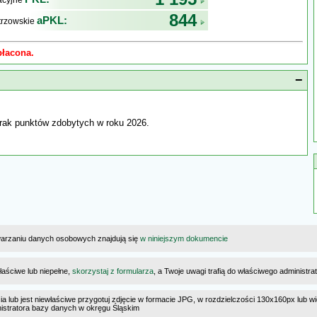
kacyjne
844
aPKL:
trzowskie
płacona.
−
rak punktów zdobytych w roku 2026.
warzaniu danych osobowych znajdują się
w niniejszym dokumencie
łaściwe lub niepełne,
skorzystaj z formularza
, a Twoje uwagi trafią do właściwego administr
cia lub jest niewłaściwe przygotuj zdjęcie w formacie JPG, w rozdzielczości 130x160px lub wi
ministratora bazy danych w okręgu Śląskim