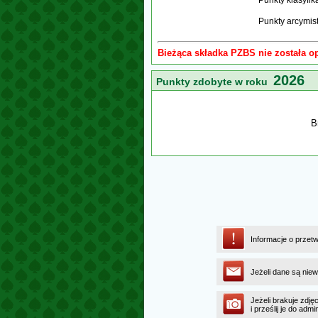
Punkty klasyfi
Punkty arcymis
Bieżąca składka PZBS nie została o
2026
Punkty zdobyte w roku
B
Informacje o przet
Jeżeli dane są niew
Jeżeli brakuje zdję
i prześlij je do ad