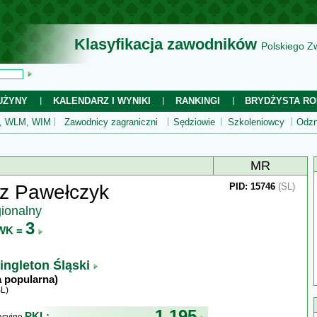
Klasyfikacja zawodników
Polskiego Z
UŻYNY
KALENDARZ I WYNIKI
RANKINGI
BRYDŻYSTA RO
 WLM, WIM
Zawodnicy zagraniczni
Sędziowie
Szkoleniowcy
Odzn
MR
z Pawełczyk
PID: 15746
(SL)
gionalny
3
WK =
ingleton Śląski
a popularna)
L)
1 195
PKL: