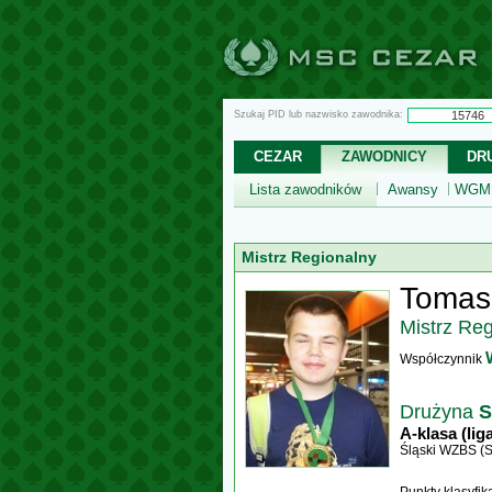
Szukaj PID lub nazwisko zawodnika:
CEZAR
ZAWODNICY
DR
Lista zawodników
Awansy
WGM,
Mistrz Regionalny
Tomas
Mistrz Re
Współczynnik
Drużyna
S
A-klasa (lig
Śląski WZBS (S