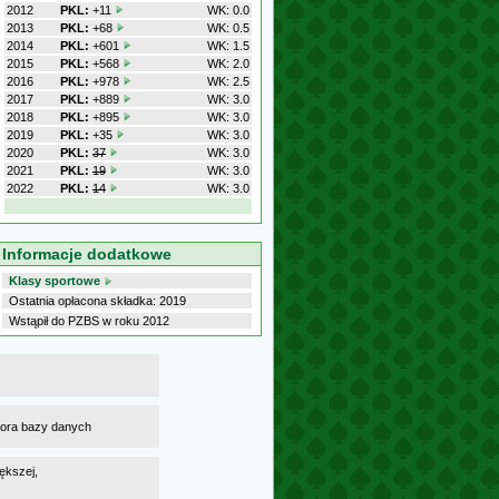
2012
PKL:
+11
WK: 0.0
2013
PKL:
+68
WK: 0.5
2014
PKL:
+601
WK: 1.5
2015
PKL:
+568
WK: 2.0
2016
PKL:
+978
WK: 2.5
2017
PKL:
+889
WK: 3.0
2018
PKL:
+895
WK: 3.0
2019
PKL:
+35
WK: 3.0
2020
PKL:
37
WK: 3.0
2021
PKL:
19
WK: 3.0
2022
PKL:
14
WK: 3.0
Informacje dodatkowe
Klasy sportowe
Ostatnia opłacona składka: 2019
Wstąpił do PZBS w roku 2012
atora bazy danych
ększej,