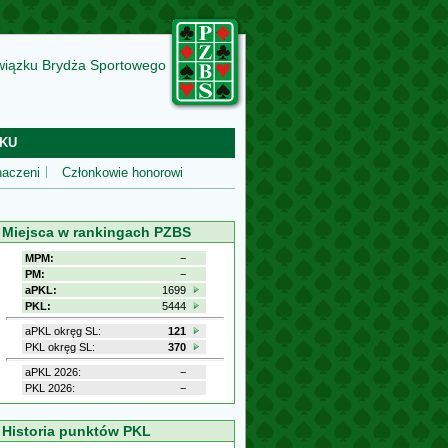
wiązku Brydża Sportowego
KU
aczeni
Członkowie honorowi
Miejsca w rankingach PZBS
MPM:
−
PM:
−
aPKL:
1699
PKL:
5444
aPKL okręg SL:
121
PKL okręg SL:
370
aPKL 2026:
−
PKL 2026:
−
Historia punktów PKL