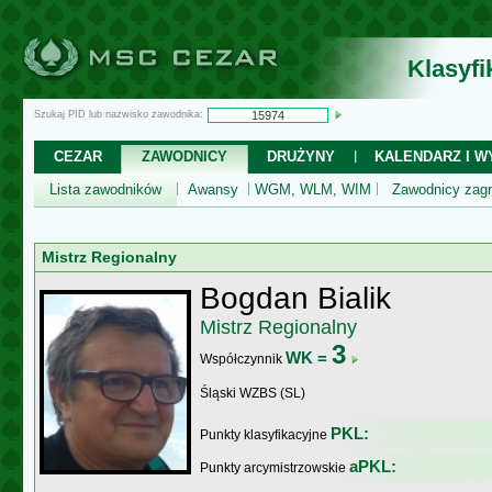
Klasyf
Szukaj PID lub nazwisko zawodnika:
CEZAR
ZAWODNICY
DRUŻYNY
KALENDARZ I WY
Lista zawodników
Awansy
WGM, WLM, WIM
Zawodnicy zagr
Mistrz Regionalny
Bogdan Bialik
Mistrz Regionalny
3
WK =
Współczynnik
Śląski WZBS (SL)
PKL:
Punkty klasyfikacyjne
aPKL:
Punkty arcymistrzowskie