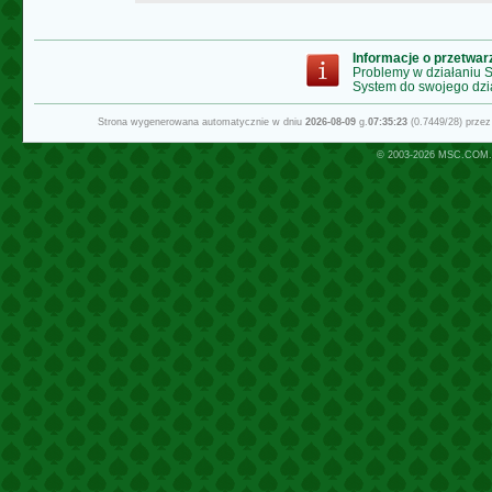
Informacje o przetwa
Problemy w działaniu
System do swojego dzi
Strona wygenerowana automatycznie w dniu
2026-08-09
g.
07:35:23
(0.7449/28) prze
© 2003-2026
MSC.COM.