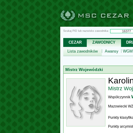
Szukaj PID lub nazwisko zawodnika:
CEZAR
ZAWODNICY
DR
Lista zawodników
Awansy
WGM,
Mistrz Wojewódzki
Karoli
Mistrz Wo
Współczynnik
Mazowiecki W
Punkty klasyfi
Punkty arcymis