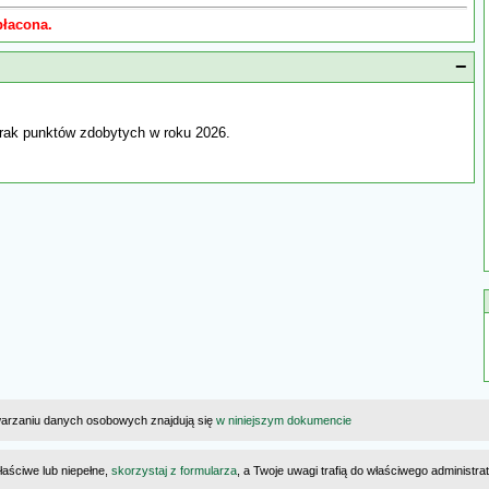
płacona.
−
rak punktów zdobytych w roku 2026.
warzaniu danych osobowych znajdują się
w niniejszym dokumencie
łaściwe lub niepełne,
skorzystaj z formularza
, a Twoje uwagi trafią do właściwego administr