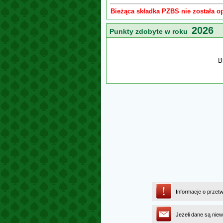
Bieżąca składka PZBS nie została o
2026
Punkty zdobyte w roku
B
Informacje o przet
Jeżeli dane są niew