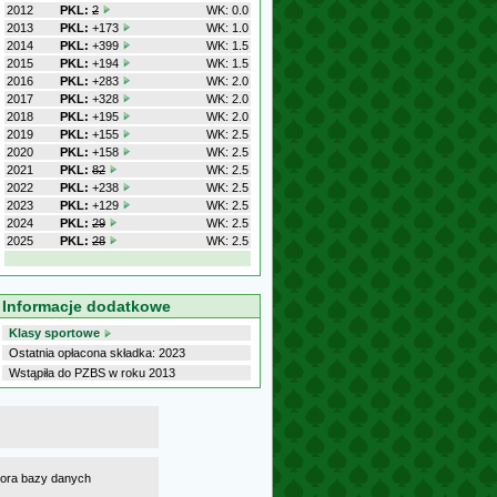
2012
PKL:
2
WK: 0.0
2013
PKL:
+173
WK: 1.0
2014
PKL:
+399
WK: 1.5
2015
PKL:
+194
WK: 1.5
2016
PKL:
+283
WK: 2.0
2017
PKL:
+328
WK: 2.0
2018
PKL:
+195
WK: 2.0
2019
PKL:
+155
WK: 2.5
2020
PKL:
+158
WK: 2.5
2021
PKL:
82
WK: 2.5
2022
PKL:
+238
WK: 2.5
2023
PKL:
+129
WK: 2.5
2024
PKL:
29
WK: 2.5
2025
PKL:
28
WK: 2.5
Informacje dodatkowe
Klasy sportowe
Ostatnia opłacona składka: 2023
Wstąpiła do PZBS w roku 2013
atora bazy danych