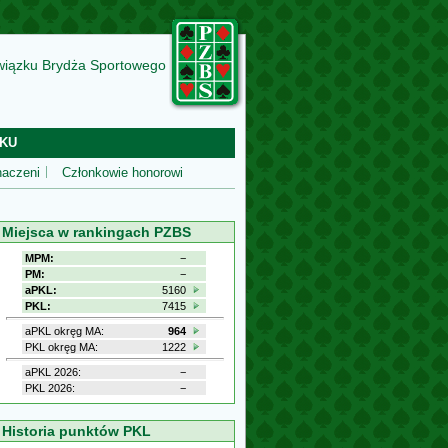
wiązku Brydża Sportowego
KU
aczeni
Członkowie honorowi
Miejsca w rankingach PZBS
MPM:
−
PM:
−
aPKL:
5160
PKL:
7415
aPKL okręg MA:
964
PKL okręg MA:
1222
aPKL 2026:
−
PKL 2026:
−
Historia punktów PKL