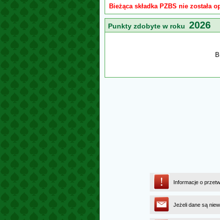
Bieżąca składka PZBS nie została o
2026
Punkty zdobyte w roku
B
Informacje o przet
Jeżeli dane są niew