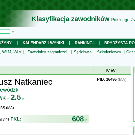
Klasyfikacja zawodników
Polskiego Z
UŻYNY
KALENDARZ I WYNIKI
RANKINGI
BRYDŻYSTA RO
 WLM, WIM
Zawodnicy zagraniczni
Sędziowie
Szkoleniowcy
Odzn
MW
usz Natkaniec
PID: 16496
(MA)
jewódzki
2.5
WK =
ZBS (MA)
608
PKL:
kacyjne