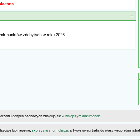
płacona.
−
rak punktów zdobytych w roku 2026.
warzaniu danych osobowych znajdują się
w niniejszym dokumencie
łaściwe lub niepełne,
skorzystaj z formularza
, a Twoje uwagi trafią do właściwego administr