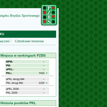
wiązku Brydża Sportowego
KU
aczeni
Członkowie honorowi
Miejsca w rankingach PZBS
MPM:
−
PM:
−
aPKL:
−
PKL:
7410
aPKL okręg MA:
−
PKL okręg MA:
1220
aPKL 2026:
−
PKL 2026:
−
Historia punktów PKL