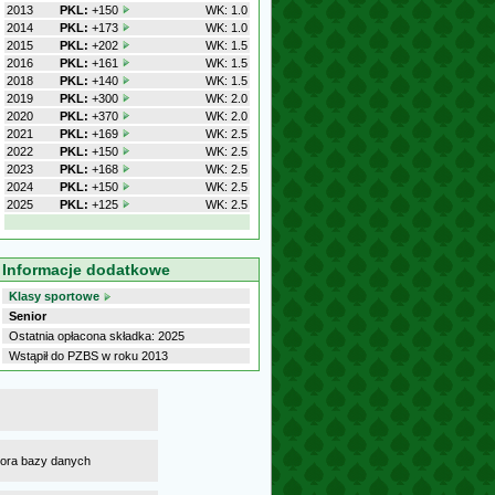
2013
PKL:
+150
WK: 1.0
2014
PKL:
+173
WK: 1.0
2015
PKL:
+202
WK: 1.5
2016
PKL:
+161
WK: 1.5
2018
PKL:
+140
WK: 1.5
2019
PKL:
+300
WK: 2.0
2020
PKL:
+370
WK: 2.0
2021
PKL:
+169
WK: 2.5
2022
PKL:
+150
WK: 2.5
2023
PKL:
+168
WK: 2.5
2024
PKL:
+150
WK: 2.5
2025
PKL:
+125
WK: 2.5
Informacje dodatkowe
Klasy sportowe
Senior
Ostatnia opłacona składka: 2025
Wstąpił do PZBS w roku 2013
atora bazy danych