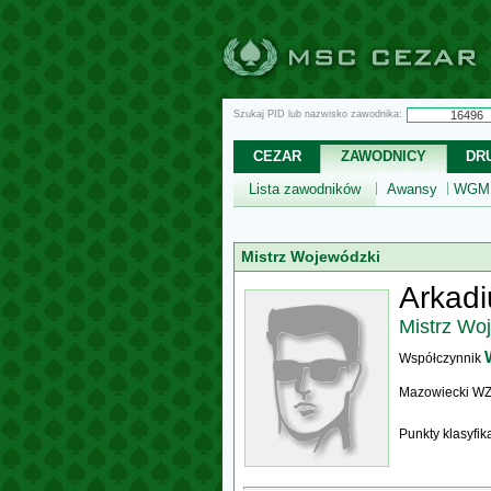
Szukaj PID lub nazwisko zawodnika:
CEZAR
ZAWODNICY
DR
Lista zawodników
Awansy
WGM,
Mistrz Wojewódzki
Arkadi
Mistrz Wo
Współczynnik
Mazowiecki W
Punkty klasyfi